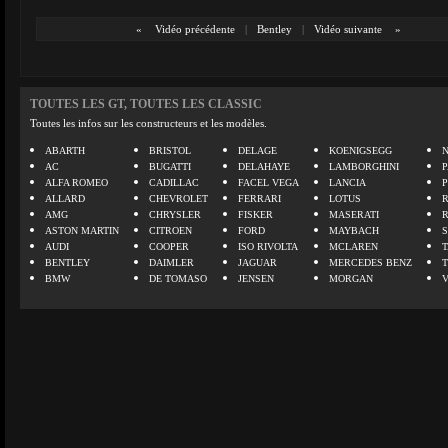
«
Vidéo précédente
|
Bentley
|
Vidéo suivante
»
TOUTES LES GT, TOUTES LES CLASSIC
Toutes les infos sur les constructeurs et les modèles.
ABARTH
BRISTOL
DELAGE
KOENIGSEGG
N
AC
BUGATTI
DELAHAYE
LAMBORGHINI
P
ALFA ROMEO
CADILLAC
FACEL VEGA
LANCIA
ALLARD
CHEVROLET
FERRARI
LOTUS
AMG
CHRYSLER
FISKER
MASERATI
ASTON MARTIN
CITROEN
FORD
MAYBACH
AUDI
COOPER
ISO RIVOLTA
MCLAREN
BENTLEY
DAIMLER
JAGUAR
MERCEDES BENZ
BMW
DE TOMASO
JENSEN
MORGAN