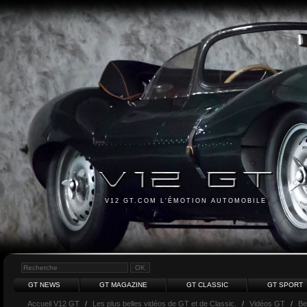
V12 GT.COM L'ÉMOTION AUTOMOBILE
GT NEWS
GT MAGAZINE
GT CLASSIC
GT SPORT
Accueil V12 GT
/
Les plus belles vidéos de GT et de Classic.
/
Vidéos GT
/
Be