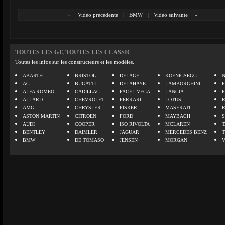
«
Vidéo précédente
|
BMW
|
Vidéo suivante
»
TOUTES LES GT, TOUTES LES CLASSIC
Toutes les infos sur les constructeurs et les modèles.
ABARTH
BRISTOL
DELAGE
KOENIGSEGG
N
AC
BUGATTI
DELAHAYE
LAMBORGHINI
P
ALFA ROMEO
CADILLAC
FACEL VEGA
LANCIA
ALLARD
CHEVROLET
FERRARI
LOTUS
AMG
CHRYSLER
FISKER
MASERATI
ASTON MARTIN
CITROEN
FORD
MAYBACH
AUDI
COOPER
ISO RIVOLTA
MCLAREN
BENTLEY
DAIMLER
JAGUAR
MERCEDES BENZ
BMW
DE TOMASO
JENSEN
MORGAN