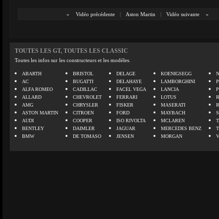
«
Vidéo précédente
|
Aston Martin
|
Vidéo suivante
»
TOUTES LES GT, TOUTES LES CLASSIC
Toutes les infos sur les constructeurs et les modèles.
ABARTH
BRISTOL
DELAGE
KOENIGSEGG
N
AC
BUGATTI
DELAHAYE
LAMBORGHINI
P
ALFA ROMEO
CADILLAC
FACEL VEGA
LANCIA
ALLARD
CHEVROLET
FERRARI
LOTUS
AMG
CHRYSLER
FISKER
MASERATI
ASTON MARTIN
CITROEN
FORD
MAYBACH
AUDI
COOPER
ISO RIVOLTA
MCLAREN
BENTLEY
DAIMLER
JAGUAR
MERCEDES BENZ
BMW
DE TOMASO
JENSEN
MORGAN