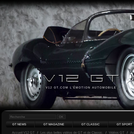
V12 GT.COM L'ÉMOTION AUTOMOBILE
GT NEWS
GT MAGAZINE
GT CLASSIC
GT SPORT
Accueil V12 GT
/
Les plus belles vidéos de GT et de Classic.
/
Vidéos GT
/
As