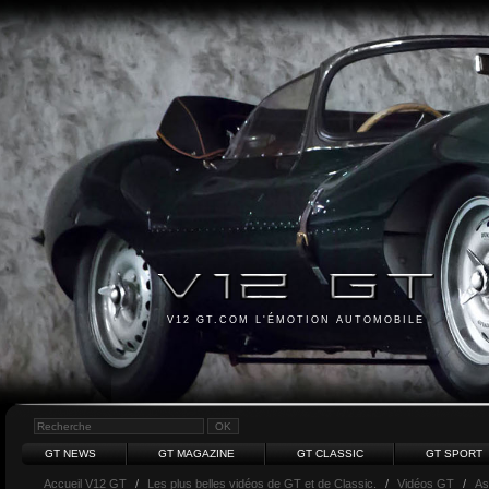
V12 GT.COM L'ÉMOTION AUTOMOBILE
GT NEWS
GT MAGAZINE
GT CLASSIC
GT SPORT
Accueil V12 GT
/
Les plus belles vidéos de GT et de Classic.
/
Vidéos GT
/
As