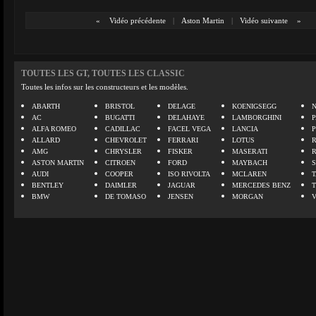
«
Vidéo précédente
|
Aston Martin
|
Vidéo suivante
»
TOUTES LES GT, TOUTES LES CLASSIC
Toutes les infos sur les constructeurs et les modèles.
ABARTH
BRISTOL
DELAGE
KOENIGSEGG
N
AC
BUGATTI
DELAHAYE
LAMBORGHINI
P
ALFA ROMEO
CADILLAC
FACEL VEGA
LANCIA
ALLARD
CHEVROLET
FERRARI
LOTUS
AMG
CHRYSLER
FISKER
MASERATI
ASTON MARTIN
CITROEN
FORD
MAYBACH
AUDI
COOPER
ISO RIVOLTA
MCLAREN
BENTLEY
DAIMLER
JAGUAR
MERCEDES BENZ
BMW
DE TOMASO
JENSEN
MORGAN