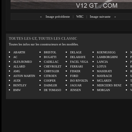
«
Image précédente
|
WRC
|
Image suivante
»
TOUTES LES GT, TOUTES LES CLASSIC
Toutes les infos sur les constructeurs et les modèles.
ABARTH
BRISTOL
DELAGE
KOENIGSEGG
N
AC
BUGATTI
DELAHAYE
LAMBORGHINI
P
ALFA ROMEO
CADILLAC
FACEL VEGA
LANCIA
ALLARD
CHEVROLET
FERRARI
LOTUS
AMG
CHRYSLER
FISKER
MASERATI
ASTON MARTIN
CITROEN
FORD
MAYBACH
AUDI
COOPER
ISO RIVOLTA
MCLAREN
BENTLEY
DAIMLER
JAGUAR
MERCEDES BENZ
BMW
DE TOMASO
JENSEN
MORGAN