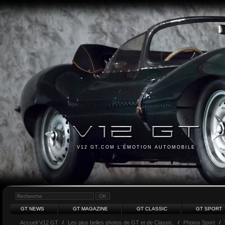
V12 GT.COM L'ÉMOTION AUTOMOBILE
GT NEWS
GT MAGAZINE
GT CLASSIC
GT SPORT
Accueil V12 GT
/
Les plus belles photos de GT et de Classic.
/
Photos Sport
/