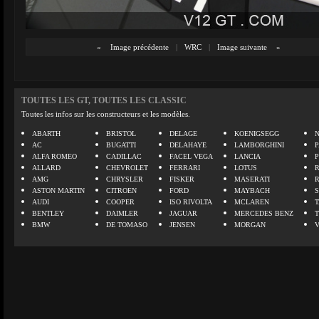
«
Image précédente
|
WRC
|
Image suivante
»
TOUTES LES GT, TOUTES LES CLASSIC
Toutes les infos sur les constructeurs et les modèles.
ABARTH
BRISTOL
DELAGE
KOENIGSEGG
N
AC
BUGATTI
DELAHAYE
LAMBORGHINI
P
ALFA ROMEO
CADILLAC
FACEL VEGA
LANCIA
ALLARD
CHEVROLET
FERRARI
LOTUS
AMG
CHRYSLER
FISKER
MASERATI
ASTON MARTIN
CITROEN
FORD
MAYBACH
AUDI
COOPER
ISO RIVOLTA
MCLAREN
BENTLEY
DAIMLER
JAGUAR
MERCEDES BENZ
BMW
DE TOMASO
JENSEN
MORGAN