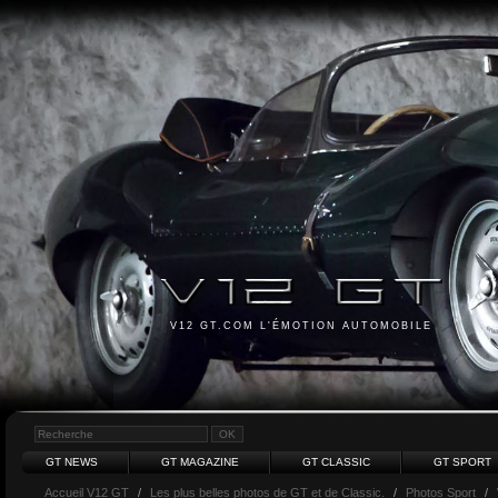
V12 GT.COM L'ÉMOTION AUTOMOBILE
GT NEWS
GT MAGAZINE
GT CLASSIC
GT SPORT
Accueil V12 GT
/
Les plus belles photos de GT et de Classic.
/
Photos Sport
/