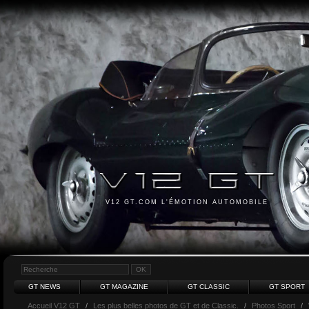
V12 GT.COM L'ÉMOTION AUTOMOBILE
GT NEWS
GT MAGAZINE
GT CLASSIC
GT SPORT
Accueil V12 GT
/
Les plus belles photos de GT et de Classic.
/
Photos Sport
/