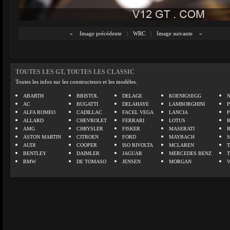
«
Image précédente
|
WRC
|
Image suivante
»
TOUTES LES GT, TOUTES LES CLASSIC
Toutes les infos sur les constructeurs et les modèles.
ABARTH
BRISTOL
DELAGE
KOENIGSEGG
N
AC
BUGATTI
DELAHAYE
LAMBORGHINI
P
ALFA ROMEO
CADILLAC
FACEL VEGA
LANCIA
ALLARD
CHEVROLET
FERRARI
LOTUS
AMG
CHRYSLER
FISKER
MASERATI
ASTON MARTIN
CITROEN
FORD
MAYBACH
AUDI
COOPER
ISO RIVOLTA
MCLAREN
BENTLEY
DAIMLER
JAGUAR
MERCEDES BENZ
BMW
DE TOMASO
JENSEN
MORGAN