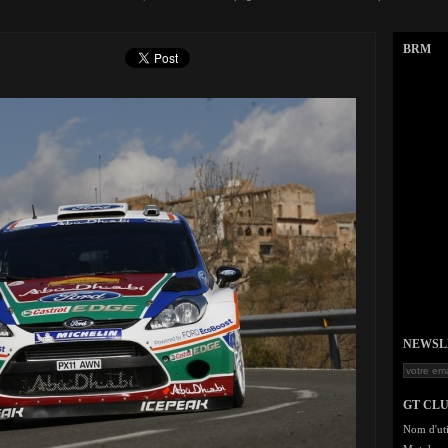
BRM
NEWSLET
GT CL
Nom d'uti