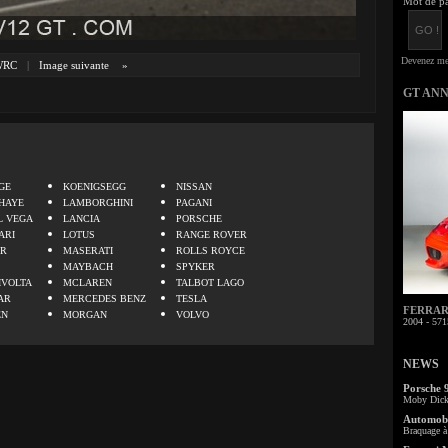
Mot de pa
WRC
|
Image suivante
»
GT AN
.
GE
KOENIGSEGG
NISSAN
HAYE
LAMBORGHINI
PAGANI
L VEGA
LANCIA
PORSCHE
ARI
LOTUS
RANGE ROVER
ER
MASERATI
ROLLS ROYCE
MAYBACH
SPYKER
IVOLTA
MCLAREN
TALBOT LAGO
AR
MERCEDES BENZ
TESLA
FERRARI 
EN
MORGAN
VOLVO
2004 - 571
NEWS
Porsche 
Moby Dick 
Automobi
Braquage à 