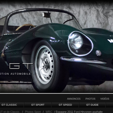
MOTION AUTOMOBILE
ANNONCES
PHOTOS
VIDÉOS
GT CLASSIC
GT SPORT
GT SPEED
GT GUIDE
GT et de Classic.
/
Photos Sport
/
WRC
/ Espagne 2011 Ford Hirvonen asphalte