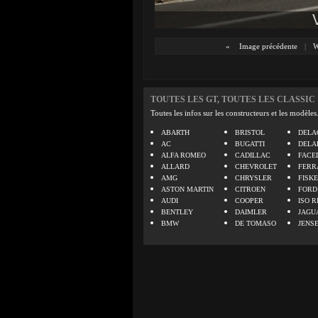
«
Image précédente
|
TOUTES LES GT, TOUTES LES CLASSIC
Toutes les infos sur les constructeurs et les modèles
ABARTH
BRISTOL
DELA
AC
BUGATTI
DELA
ALFA ROMEO
CADILLAC
FACE
ALLARD
CHEVROLET
FERR
AMG
CHRYSLER
FISK
ASTON MARTIN
CITROEN
FORD
AUDI
COOPER
ISO R
BENTLEY
DAIMLER
JAGU
BMW
DE TOMASO
JENS