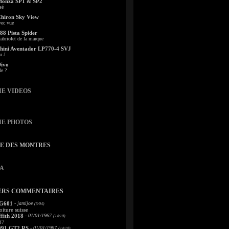
Monza SP1 & SP2
sé
Chiron Sky View
vec vue
88 Pista Spider
abriolet de la marque
ini Aventador LP770-4 SVJ
u J
Divo
le ?
IE VIDEOS
IE PHOTOS
TE DES MONTRES
A
ERS COMMENTAIRES
 G601
- jamijoe
(5/04)
oiture suisse
fith 2018
- 01/01/1967
(14/10)
67
991 GT2 RS
- 01/01/1967
(14/10)