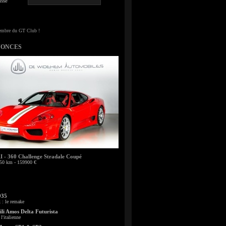
sse
NONCES
- 360 Challenge Stradale Coupé
50 km - 159900 €
935
: le remake
li Amos Delta Futurista
l'italienne