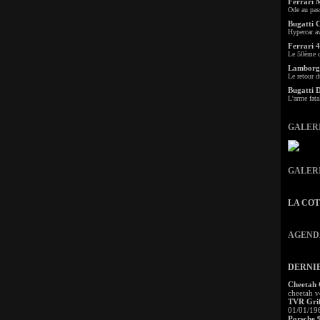
Ferrari 
Ode au pas
Bugatti 
Hypercar a
Ferrari 4
Le 50ème c
Lamborgh
Le retour d
Bugatti 
L'arme fata
GALER
GALER
LA CO
AGEND
DERNI
Cheetah
cheetah v
TVR Grif
01/01/19
Porsche 