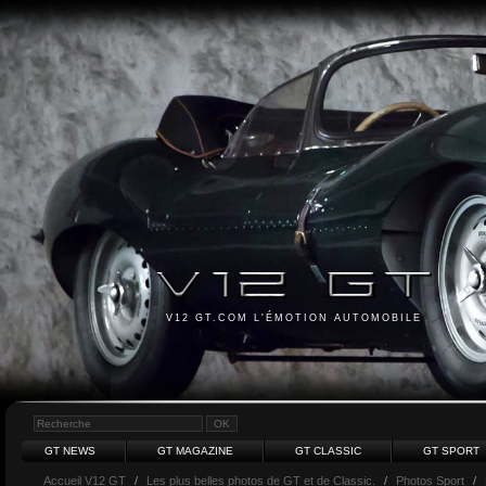
V12 GT.COM L'ÉMOTION AUTOMOBILE
GT NEWS
GT MAGAZINE
GT CLASSIC
GT SPORT
Accueil V12 GT
/
Les plus belles photos de GT et de Classic.
/
Photos Sport
/