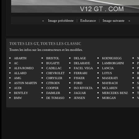
«
Image précédente
|
Endurance
|
Image suivante
»
TOUTES LES GT, TOUTES LES CLASSIC
Toutes les infos sur les constructeurs et les modèles.
ABARTH
BRISTOL
DELAGE
KOENIGSEGG
N
AC
BUGATTI
DELAHAYE
LAMBORGHINI
P
ALFA ROMEO
CADILLAC
FACEL VEGA
LANCIA
ALLARD
CHEVROLET
FERRARI
LOTUS
AMG
CHRYSLER
FISKER
MASERATI
ASTON MARTIN
CITROEN
FORD
MAYBACH
AUDI
COOPER
ISO RIVOLTA
MCLAREN
BENTLEY
DAIMLER
JAGUAR
MERCEDES BENZ
BMW
DE TOMASO
JENSEN
MORGAN