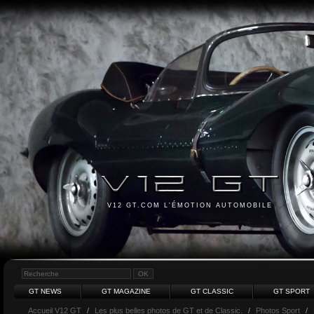
V12 GT.COM L'ÉMOTION AUTOMOBILE
GT NEWS
GT MAGAZINE
GT CLASSIC
GT SPORT
Accueil V12 GT
/
Les plus belles photos de GT et de Classic.
/
Photos Sport
/