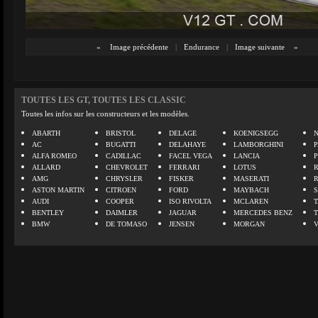
«
Image précédente
|
Endurance
|
Image suivante
»
TOUTES LES GT, TOUTES LES CLASSIC
Toutes les infos sur les constructeurs et les modèles.
ABARTH
BRISTOL
DELAGE
KOENIGSEGG
N
AC
BUGATTI
DELAHAYE
LAMBORGHINI
P
ALFA ROMEO
CADILLAC
FACEL VEGA
LANCIA
ALLARD
CHEVROLET
FERRARI
LOTUS
AMG
CHRYSLER
FISKER
MASERATI
ASTON MARTIN
CITROEN
FORD
MAYBACH
AUDI
COOPER
ISO RIVOLTA
MCLAREN
BENTLEY
DAIMLER
JAGUAR
MERCEDES BENZ
BMW
DE TOMASO
JENSEN
MORGAN