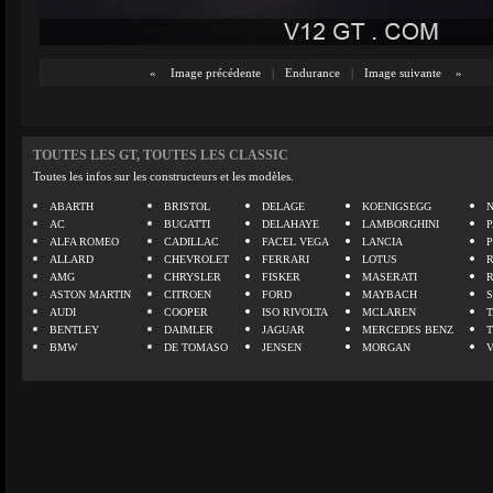
«
Image précédente
|
Endurance
|
Image suivante
»
TOUTES LES GT, TOUTES LES CLASSIC
Toutes les infos sur les constructeurs et les modèles.
ABARTH
BRISTOL
DELAGE
KOENIGSEGG
N
AC
BUGATTI
DELAHAYE
LAMBORGHINI
P
ALFA ROMEO
CADILLAC
FACEL VEGA
LANCIA
ALLARD
CHEVROLET
FERRARI
LOTUS
AMG
CHRYSLER
FISKER
MASERATI
ASTON MARTIN
CITROEN
FORD
MAYBACH
AUDI
COOPER
ISO RIVOLTA
MCLAREN
BENTLEY
DAIMLER
JAGUAR
MERCEDES BENZ
BMW
DE TOMASO
JENSEN
MORGAN