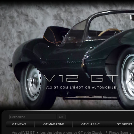
V12 GT.COM L'ÉMOTION AUTOMOBILE
GT NEWS
GT MAGAZINE
GT CLASSIC
GT SPORT
Accueil V12 GT
/
Les plus belles photos de GT et de Classic.
/
Photos Sport
/