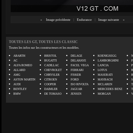
«
Image précédente
|
Endurance
|
Image suivante
»
TOUTES LES GT, TOUTES LES CLASSIC
Toutes les infos sur les constructeurs et les modèles.
ABARTH
BRISTOL
DELAGE
KOENIGSEGG
N
AC
BUGATTI
DELAHAYE
LAMBORGHINI
P
ALFA ROMEO
CADILLAC
FACEL VEGA
LANCIA
ALLARD
CHEVROLET
FERRARI
LOTUS
AMG
CHRYSLER
FISKER
MASERATI
ASTON MARTIN
CITROEN
FORD
MAYBACH
AUDI
COOPER
ISO RIVOLTA
MCLAREN
BENTLEY
DAIMLER
JAGUAR
MERCEDES BENZ
BMW
DE TOMASO
JENSEN
MORGAN