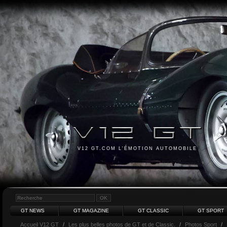
V12 GT.COM L'ÉMOTION AUTOMOBILE
GT NEWS
GT MAGAZINE
GT CLASSIC
GT SPORT
Accueil V12 GT
/
Les plus belles photos de GT et de Classic.
/
Photos Sport
/