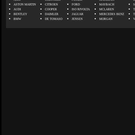
ASTON MARTIN
CITROEN
FORD
MAYBACH
AUDI
COOPER
ISO RIVOLTA
MCLAREN
BENTLEY
DAIMLER
JAGUAR
MERCEDES BENZ
BMW
DE TOMASO
JENSEN
MORGAN