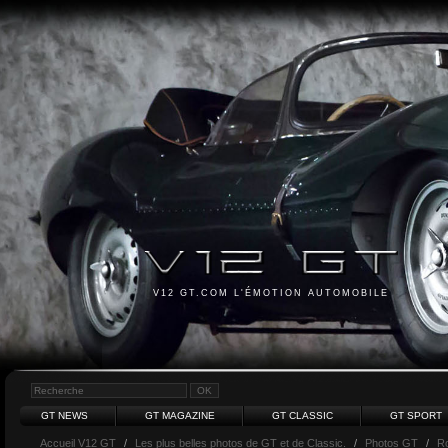
V12 GT.COM L'ÉMOTION AUTOMOBILE
GT NEWS
GT MAGAZINE
GT CLASSIC
GT SPORT
Accueil V12 GT
/
Les plus belles photos de GT et de Classic.
/
Photos GT
/
Ro