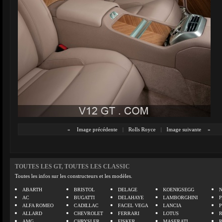
«
Image précédente
|
Rolls Royce
|
Image suivante
»
TOUTES LES GT, TOUTES LES CLASSIC
Toutes les infos sur les constructeurs et les modèles.
ABARTH
BRISTOL
DELAGE
KOENIGSEGG
N
AC
BUGATTI
DELAHAYE
LAMBORGHINI
P
ALFA ROMEO
CADILLAC
FACEL VEGA
LANCIA
ALLARD
CHEVROLET
FERRARI
LOTUS
AMG
CHRYSLER
FISKER
MASERATI