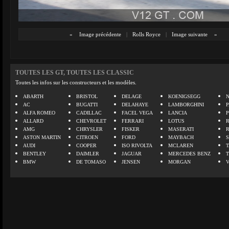
«
Image précédente
|
Rolls Royce
|
Image suivante
»
TOUTES LES GT, TOUTES LES CLASSIC
Toutes les infos sur les constructeurs et les modèles.
ABARTH
BRISTOL
DELAGE
KOENIGSEGG
N
AC
BUGATTI
DELAHAYE
LAMBORGHINI
P
ALFA ROMEO
CADILLAC
FACEL VEGA
LANCIA
ALLARD
CHEVROLET
FERRARI
LOTUS
AMG
CHRYSLER
FISKER
MASERATI
ASTON MARTIN
CITROEN
FORD
MAYBACH
AUDI
COOPER
ISO RIVOLTA
MCLAREN
BENTLEY
DAIMLER
JAGUAR
MERCEDES BENZ
BMW
DE TOMASO
JENSEN
MORGAN