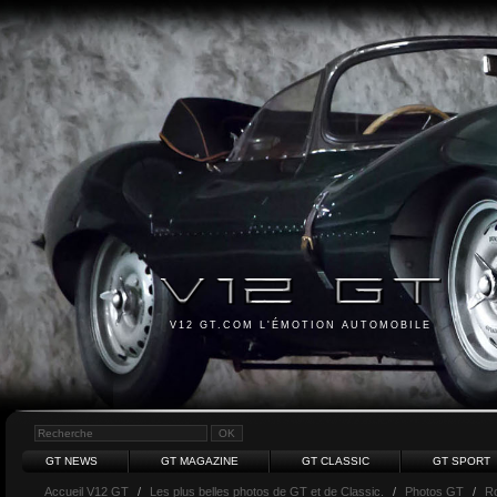
V12 GT.COM L'ÉMOTION AUTOMOBILE
GT NEWS
GT MAGAZINE
GT CLASSIC
GT SPORT
Accueil V12 GT
/
Les plus belles photos de GT et de Classic.
/
Photos GT
/
Ro