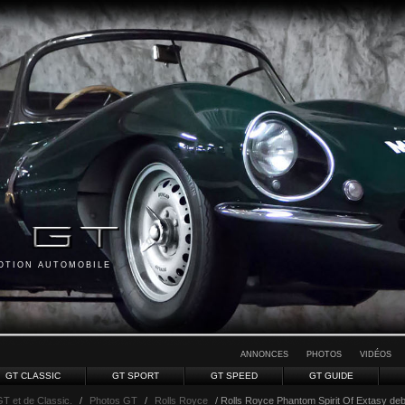
MOTION AUTOMOBILE
ANNONCES
PHOTOS
VIDÉOS
GT CLASSIC
GT SPORT
GT SPEED
GT GUIDE
GT et de Classic.
/
Photos GT
/
Rolls Royce
/ Rolls Royce Phantom Spirit Of Extasy deb