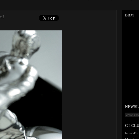
BRM
t 2
NEWSLET
GT CL
Nom d'uti