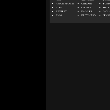
ASTON MARTIN
CITROEN
FORD
AUDI
COOPER
ISO R
BENTLEY
DAIMLER
JAGU
BMW
DE TOMASO
JENS