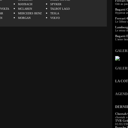
Ferrari 
Ode au pas
MAYBACH
SPYKER
IVOLTA
MCLAREN
TALBOT LAGO
Bugatti 
Hypercar a
AR
MERCEDES BENZ
TESLA
EN
MORGAN
VOLVO
Ferrari 4
Le 50ème c
Lamborgh
Le retour d
Bugatti 
L'arme fata
GALER
GALER
LA CO
AGEND
DERNI
Cheetah
cheetah v
TVR Grif
01/01/19
Porsche 