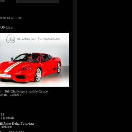
sse
NONCES
- 360 Challenge Stradale Coupé
50 km - 159900 €
935
: le remake
li Amos Delta Futurista
l'italienne