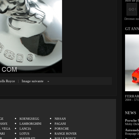
Mot de pa
GT AN
olls Royce
|
Image suivante
»
FERRARI 
2004 - 571
.
NEWS
GE
KOENIGSEGG
NISSAN
Porsche 
HAYE
LAMBORGHINI
PAGANI
Moby Dick 
L VEGA
LANCIA
PORSCHE
Automobi
ARI
LOTUS
RANGE ROVER
Braquage à 
ER
MASERATI
ROLLS ROYCE