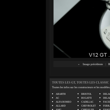
«
Image précédente
|
R
TOUTES LES GT, TOUTES LES CLASSIC
Toutes les infos sur les constructeurs et les modèles
ABARTH
BRISTOL
DELA
AC
BUGATTI
DELA
ALFA ROMEO
CADILLAC
FACE
ALLARD
CHEVROLET
FERR
AMG
CHRYSLER
FISK