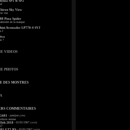
Monza SP1 & SP2
sé
Chiron Sky View
vec vue
88 Pista Spider
abriolet de la marque
ini Aventador LP770-4 SVJ
u J
Divo
le ?
IE VIDEOS
IE PHOTOS
TE DES MONTRES
A
ERS COMMENTAIRES
 G601
- jamijoe
(5/04)
oiture suisse
fith 2018
- 01/01/1967
(14/10)
67
991 GT2 RS
- 01/01/1967
(14/10)