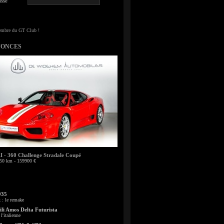
sse
NONCES
- 360 Challenge Stradale Coupé
50 km - 159900 €
935
: le remake
li Amos Delta Futurista
l'italienne