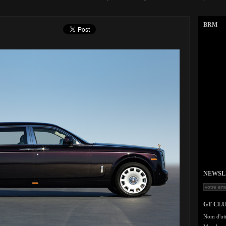
BRM
NEWSLET
GT CL
Nom d'uti