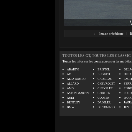
«
Image précédente
|
R
TOUTES LES GT, TOUTES LES CLASSIC
Toutes les infos sur les constructeurs et les modèles
ABARTH
BRISTOL
DELA
AC
BUGATTI
DELA
ALFA ROMEO
CADILLAC
FACE
ALLARD
CHEVROLET
FERR
AMG
CHRYSLER
FISK
ASTON MARTIN
CITROEN
FORD
AUDI
COOPER
ISO R
BENTLEY
DAIMLER
JAGU
BMW
DE TOMASO
JENS