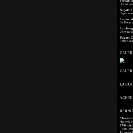
Ferrari 
Ode au pas
Bugatti 
Hypercar a
Ferrari 4
Le 50ème c
Lamborgh
Le retour d
Bugatti 
L'arme fata
GALER
GALER
LA CO
AGEND
DERNI
Cheetah
cheetah v
TVR Grif
01/01/19
Porsche 