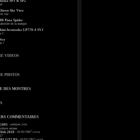
Monza SP1 & SP2
sé
Chiron Sky View
vec vue
88 Pista Spider
abriolet de la marque
ini Aventador LP770-4 SVJ
u J
Divo
le ?
IE VIDEOS
IE PHOTOS
TE DES MONTRES
A
ERS COMMENTAIRES
 G601
- jamijoe
(5/04)
oiture suisse
fith 2018
- 01/01/1967
(14/10)
67
991 GT2 RS
- 01/01/1967
(14/10)