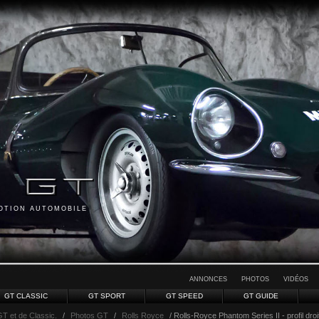
MOTION AUTOMOBILE
ANNONCES
PHOTOS
VIDÉOS
GT CLASSIC
GT SPORT
GT SPEED
GT GUIDE
GT et de Classic.
/
Photos GT
/
Rolls Royce
/ Rolls-Royce Phantom Series II - profil droi