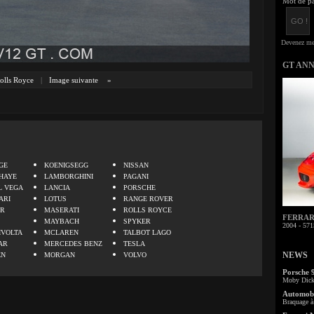
Mot de pa
GT AN
olls Royce
|
Image suivante
»
.
GE
KOENIGSEGG
NISSAN
HAYE
LAMBORGHINI
PAGANI
L VEGA
LANCIA
PORSCHE
ARI
LOTUS
RANGE ROVER
ER
MASERATI
ROLLS ROYCE
FERRARI 
MAYBACH
SPYKER
2004 - 571
IVOLTA
MCLAREN
TALBOT LAGO
AR
MERCEDES BENZ
TESLA
NEWS
EN
MORGAN
VOLVO
Porsche 
Moby Dick 
Automobi
Braquage à 