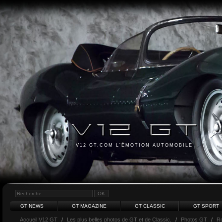
V12 GT.COM L'ÉMOTION AUTOMOBILE
GT NEWS
GT MAGAZINE
GT CLASSIC
GT SPORT
Accueil V12 GT
/
Les plus belles photos de GT et de Classic.
/
Photos GT
/
Ro