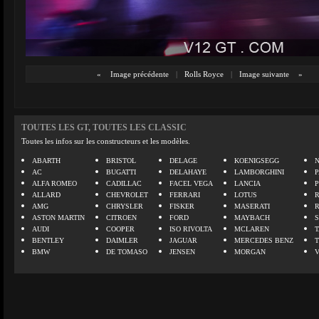
«
Image précédente
|
Rolls Royce
|
Image suivante
»
TOUTES LES GT, TOUTES LES CLASSIC
Toutes les infos sur les constructeurs et les modèles.
ABARTH
BRISTOL
DELAGE
KOENIGSEGG
N
AC
BUGATTI
DELAHAYE
LAMBORGHINI
P
ALFA ROMEO
CADILLAC
FACEL VEGA
LANCIA
ALLARD
CHEVROLET
FERRARI
LOTUS
AMG
CHRYSLER
FISKER
MASERATI
ASTON MARTIN
CITROEN
FORD
MAYBACH
AUDI
COOPER
ISO RIVOLTA
MCLAREN
BENTLEY
DAIMLER
JAGUAR
MERCEDES BENZ
BMW
DE TOMASO
JENSEN
MORGAN