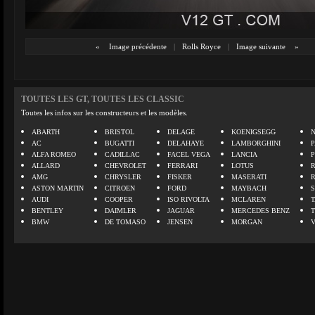
«
Image précédente
|
Rolls Royce
|
Image suivante
»
TOUTES LES GT, TOUTES LES CLASSIC
Toutes les infos sur les constructeurs et les modèles.
ABARTH
BRISTOL
DELAGE
KOENIGSEGG
N
AC
BUGATTI
DELAHAYE
LAMBORGHINI
P
ALFA ROMEO
CADILLAC
FACEL VEGA
LANCIA
ALLARD
CHEVROLET
FERRARI
LOTUS
AMG
CHRYSLER
FISKER
MASERATI
ASTON MARTIN
CITROEN
FORD
MAYBACH
AUDI
COOPER
ISO RIVOLTA
MCLAREN
BENTLEY
DAIMLER
JAGUAR
MERCEDES BENZ
BMW
DE TOMASO
JENSEN
MORGAN