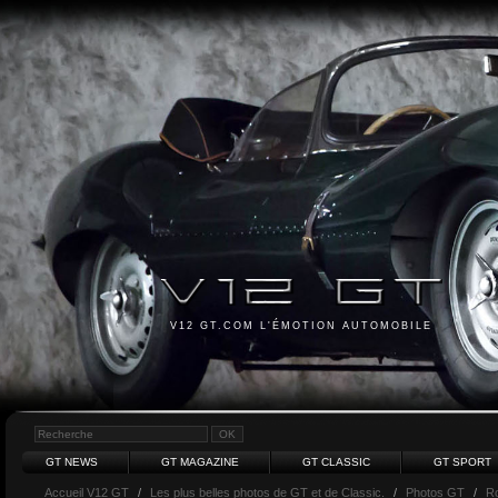
V12 GT.COM L'ÉMOTION AUTOMOBILE
GT NEWS
GT MAGAZINE
GT CLASSIC
GT SPORT
Accueil V12 GT
/
Les plus belles photos de GT et de Classic.
/
Photos GT
/
Ro