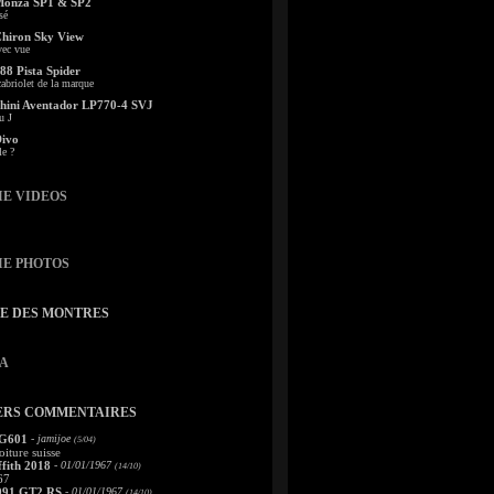
Monza SP1 & SP2
sé
Chiron Sky View
vec vue
88 Pista Spider
abriolet de la marque
ini Aventador LP770-4 SVJ
u J
Divo
le ?
IE VIDEOS
IE PHOTOS
TE DES MONTRES
A
ERS COMMENTAIRES
 G601
- jamijoe
(5/04)
oiture suisse
fith 2018
- 01/01/1967
(14/10)
67
991 GT2 RS
- 01/01/1967
(14/10)