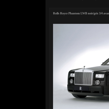
Rolls Royce Phantom LWB noir/gris 3/4 ava