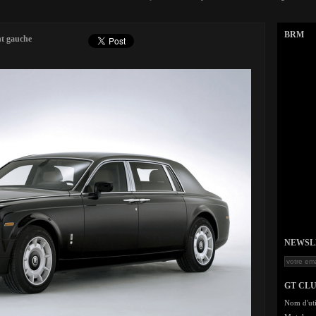
BRM
nt gauche
NEWSLET
GT CL
Nom d'uti