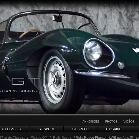
MOTION AUTOMOBILE
ANNONCES
PHOTOS
VIDÉOS
GT CLASSIC
GT SPORT
GT SPEED
GT GUIDE
GT et de Classic.
/
Photos GT
/
Rolls Royce
/ Rolls Royce Phantom LWB noir/gris 3/4 a