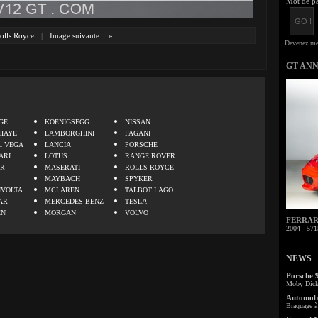
Mot de pa
olls Royce
|
Image suivante
»
GT AN
.
GE
KOENIGSEGG
NISSAN
HAYE
LAMBORGHINI
PAGANI
L VEGA
LANCIA
PORSCHE
ARI
LOTUS
RANGE ROVER
ER
MASERATI
ROLLS ROYCE
MAYBACH
SPYKER
IVOLTA
MCLAREN
TALBOT LAGO
AR
MERCEDES BENZ
TESLA
EN
MORGAN
VOLVO
FERRARI 
2004 - 571
NEWS
Porsche 
Moby Dick 
Automobi
Braquage à 