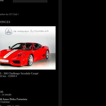
sse
NONCES
- 360 Challenge Stradale Coupé
50 km - 159900 €
935
: le remake
li Amos Delta Futurista
l'italienne