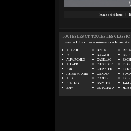
«
Image précédente
|
R
TOUTES LES GT, TOUTES LES CLASSIC
Toutes les infos sur les constructeurs et les modèles
ABARTH
BRISTOL
DELA
AC
BUGATTI
DELA
ALFA ROMEO
CADILLAC
FACE
ALLARD
CHEVROLET
FERR
AMG
CHRYSLER
FISK
ASTON MARTIN
CITROEN
FORD
AUDI
COOPER
ISO R
BENTLEY
DAIMLER
JAGU
BMW
DE TOMASO
JENS