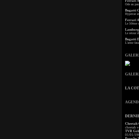
Ferrari 
Ode au pas
Bugatti 
Hypercar a
Ferrari 4
Le 50ème c
Lamborgh
Le retour d
Bugatti 
L'arme fata
GALER
GALER
LA CO
AGEND
DERNI
Cheetah
cheetah v
TVR Grif
01/01/19
Porsche 