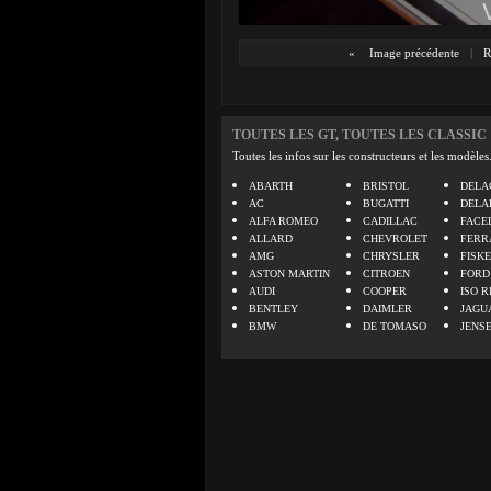
«
Image précédente
|
R
TOUTES LES GT, TOUTES LES CLASSIC
Toutes les infos sur les constructeurs et les modèles
ABARTH
BRISTOL
DELA
AC
BUGATTI
DELA
ALFA ROMEO
CADILLAC
FACE
ALLARD
CHEVROLET
FERR
AMG
CHRYSLER
FISK
ASTON MARTIN
CITROEN
FORD
AUDI
COOPER
ISO R
BENTLEY
DAIMLER
JAGU
BMW
DE TOMASO
JENS