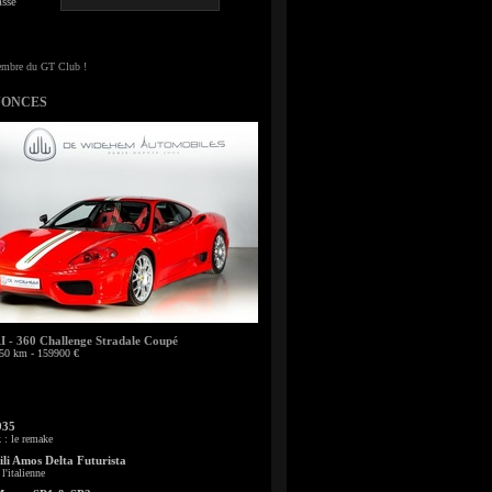
sse
NONCES
- 360 Challenge Stradale Coupé
50 km - 159900 €
935
: le remake
li Amos Delta Futurista
l'italienne