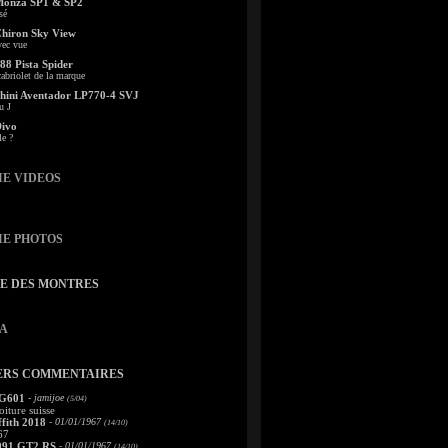
Monza SP1 & SP2
sé
Chiron Sky View
vec vue
88 Pista Spider
abriolet de la marque
ini Aventador LP770-4 SVJ
u J
Divo
le ?
IE VIDEOS
IE PHOTOS
TE DES MONTRES
A
ERS COMMENTAIRES
 G601
- jamijoe
(5/04)
oiture suisse
fith 2018
- 01/01/1967
(14/10)
67
991 GT2 RS
- 01/01/1967
(14/10)