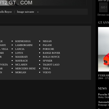
Mot de pa
olls Royce
|
Image suivante
»
GT AN
.
GE
KOENIGSEGG
NISSAN
HAYE
LAMBORGHINI
PAGANI
L VEGA
LANCIA
PORSCHE
ARI
LOTUS
RANGE ROVER
ER
MASERATI
ROLLS ROYCE
MAYBACH
SPYKER
IVOLTA
MCLAREN
TALBOT LAGO
AR
MERCEDES BENZ
TESLA
EN
MORGAN
VOLVO
FERRARI 
2004 - 571
NEWS
Porsche 
Moby Dick 
Automobi
Braquage à 