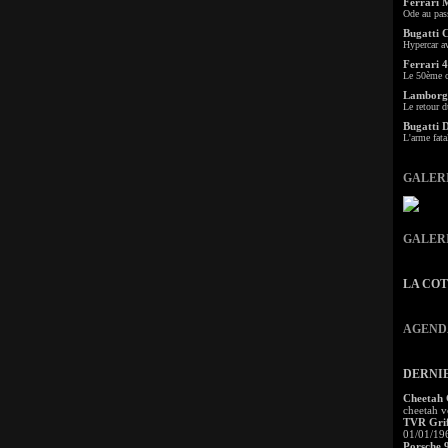
Ferrari 
Ode au pas
Bugatti 
Hypercar a
Ferrari 4
Le 50ème c
Lamborgh
Le retour d
Bugatti 
L'arme fata
GALER
GALER
LA CO
AGEND
DERNI
Cheetah
cheetah v
TVR Grif
01/01/19
Porsche 