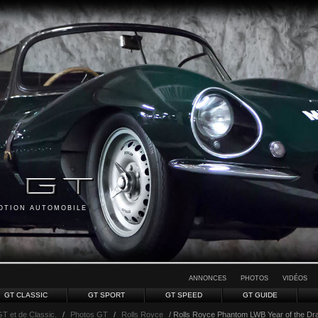
MOTION AUTOMOBILE
ANNONCES
PHOTOS
VIDÉOS
GT CLASSIC
GT SPORT
GT SPEED
GT GUIDE
GT et de Classic.
/
Photos GT
/
Rolls Royce
/ Rolls Royce Phantom LWB Year of the Dra