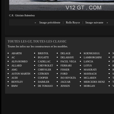
C.R. Ghislain Balemboy
«
Image précédente
|
Rolls Royce
|
Image suivante
»
TOUTES LES GT, TOUTES LES CLASSIC
Toutes les infos sur les constructeurs et les modèles.
ABARTH
BRISTOL
DELAGE
KOENIGSEGG
N
AC
BUGATTI
DELAHAYE
LAMBORGHINI
P
ALFA ROMEO
CADILLAC
FACEL VEGA
LANCIA
ALLARD
CHEVROLET
FERRARI
LOTUS
AMG
CHRYSLER
FISKER
MASERATI
ASTON MARTIN
CITROEN
FORD
MAYBACH
AUDI
COOPER
ISO RIVOLTA
MCLAREN
BENTLEY
DAIMLER
JAGUAR
MERCEDES BENZ
BMW
DE TOMASO
JENSEN
MORGAN