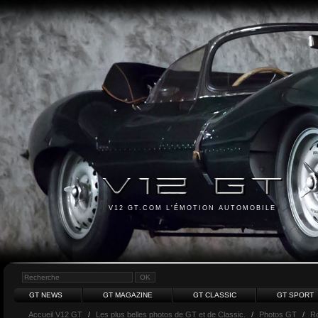
V12 GT.COM L'ÉMOTION AUTOMOBILE
GT NEWS
GT MAGAZINE
GT CLASSIC
GT SPORT
Accueil V12 GT
/
Les plus belles photos de GT et de Classic.
/
Photos GT
/
Ro