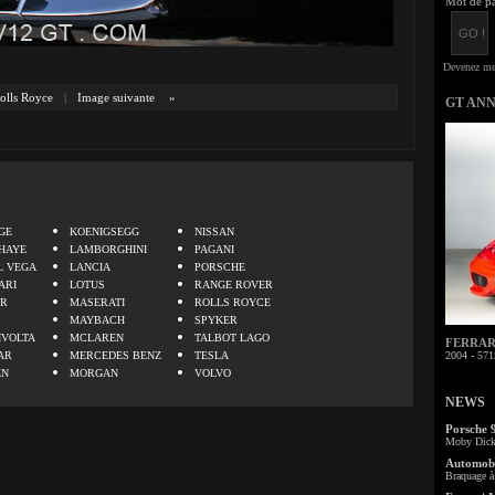
Mot de pa
olls Royce
|
Image suivante
»
GT AN
.
GE
KOENIGSEGG
NISSAN
HAYE
LAMBORGHINI
PAGANI
L VEGA
LANCIA
PORSCHE
ARI
LOTUS
RANGE ROVER
ER
MASERATI
ROLLS ROYCE
MAYBACH
SPYKER
IVOLTA
MCLAREN
TALBOT LAGO
FERRARI 
AR
MERCEDES BENZ
TESLA
2004 - 571
EN
MORGAN
VOLVO
NEWS
Porsche 
Moby Dick 
Automobi
Braquage à 