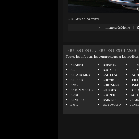
C.R. Ghislain Balemboy
«
Image précédente
|
R
TOUTES LES GT, TOUTES LES CLASSIC
Toutes les infos sur les constructeurs et les modèles
ABARTH
BRISTOL
DELA
AC
BUGATTI
DELA
ALFA ROMEO
CADILLAC
FACE
ALLARD
CHEVROLET
FERR
AMG
CHRYSLER
FISK
ASTON MARTIN
CITROEN
FORD
AUDI
COOPER
ISO R
BENTLEY
DAIMLER
JAGU
BMW
DE TOMASO
JENS