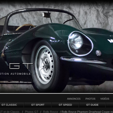
MOTION AUTOMOBILE
ANNONCES
PHOTOS
VIDÉOS
GT CLASSIC
GT SPORT
GT SPEED
GT GUIDE
GT et de Classic.
/
Photos GT
/
Rolls Royce
/ Rolls Royce Phantom Drophead Coupe no