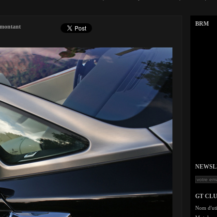
BRM
 montant
NEWSLET
GT CL
Nom d'uti