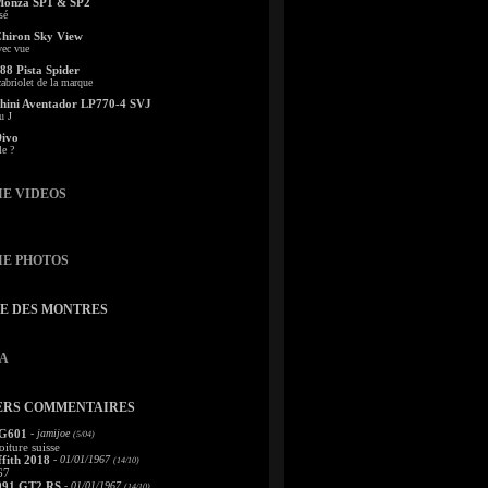
Monza SP1 & SP2
sé
Chiron Sky View
vec vue
88 Pista Spider
abriolet de la marque
ini Aventador LP770-4 SVJ
u J
Divo
le ?
IE VIDEOS
IE PHOTOS
TE DES MONTRES
A
ERS COMMENTAIRES
 G601
- jamijoe
(5/04)
oiture suisse
fith 2018
- 01/01/1967
(14/10)
67
991 GT2 RS
- 01/01/1967
(14/10)