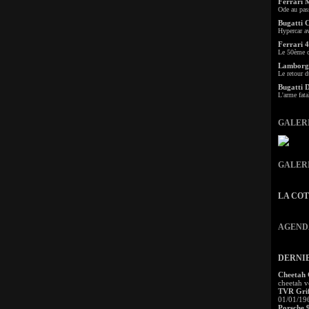
Ferrari 
Ode au pas
Bugatti 
Hypercar a
Ferrari 4
Le 50ème c
Lamborgh
Le retour d
Bugatti 
L'arme fata
GALER
GALER
LA CO
AGEND
DERNI
Cheetah
cheetah v
TVR Grif
01/01/19
Porsche 