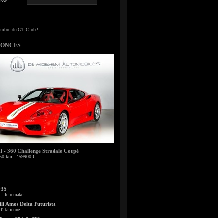
sse
NONCES
- 360 Challenge Stradale Coupé
50 km - 159900 €
935
: le remake
li Amos Delta Futurista
l'italienne