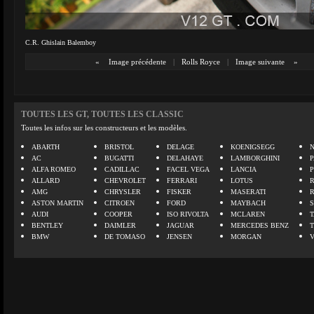
C.R. Ghislain Balemboy
«
Image précédente
|
Rolls Royce
|
Image suivante
»
TOUTES LES GT, TOUTES LES CLASSIC
Toutes les infos sur les constructeurs et les modèles.
ABARTH
BRISTOL
DELAGE
KOENIGSEGG
N
AC
BUGATTI
DELAHAYE
LAMBORGHINI
P
ALFA ROMEO
CADILLAC
FACEL VEGA
LANCIA
ALLARD
CHEVROLET
FERRARI
LOTUS
AMG
CHRYSLER
FISKER
MASERATI
ASTON MARTIN
CITROEN
FORD
MAYBACH
AUDI
COOPER
ISO RIVOLTA
MCLAREN
BENTLEY
DAIMLER
JAGUAR
MERCEDES BENZ
BMW
DE TOMASO
JENSEN
MORGAN