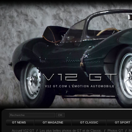
V12 GT.COM L'ÉMOTION AUTOMOBILE
GT NEWS
GT MAGAZINE
GT CLASSIC
GT SPORT
Accueil V12 GT
/
Les plus belles photos de GT et de Classic.
/
Photos GT
/
Ro