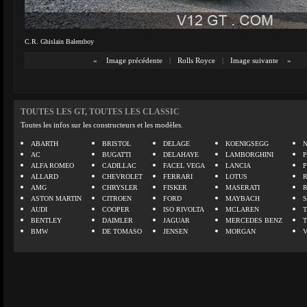
C.R. Ghislain Balemboy
«
Image précédente
|
Rolls Royce
|
Image suivante
»
TOUTES LES GT, TOUTES LES CLASSIC
Toutes les infos sur les constructeurs et les modèles.
ABARTH
BRISTOL
DELAGE
KOENIGSEGG
N
AC
BUGATTI
DELAHAYE
LAMBORGHINI
P
ALFA ROMEO
CADILLAC
FACEL VEGA
LANCIA
ALLARD
CHEVROLET
FERRARI
LOTUS
AMG
CHRYSLER
FISKER
MASERATI
ASTON MARTIN
CITROEN
FORD
MAYBACH
AUDI
COOPER
ISO RIVOLTA
MCLAREN
BENTLEY
DAIMLER
JAGUAR
MERCEDES BENZ
BMW
DE TOMASO
JENSEN
MORGAN