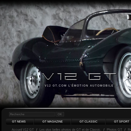
V12 GT.COM L'ÉMOTION AUTOMOBILE
GT NEWS
GT MAGAZINE
GT CLASSIC
GT SPORT
Accueil V12 GT
/
Les plus belles photos de GT et de Classic.
/
Photos GT
/
Ro