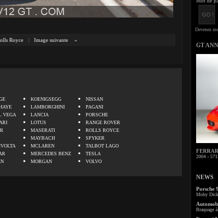
Mot de pa
olls Royce
|
Image suivante
»
GT AN
.
GE
KOENIGSEGG
NISSAN
HAYE
LAMBORGHINI
PAGANI
L VEGA
LANCIA
PORSCHE
ARI
LOTUS
RANGE ROVER
ER
MASERATI
ROLLS ROYCE
MAYBACH
SPYKER
IVOLTA
MCLAREN
TALBOT LAGO
FERRARI 
AR
MERCEDES BENZ
TESLA
2004 - 571
EN
MORGAN
VOLVO
NEWS
Porsche 
Moby Dick 
Automobi
Braquage à 