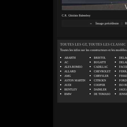
C.R. Ghislain Balemboy
«
Image précédente
|
R
TOUTES LES GT, TOUTES LES CLASSIC
Toutes les infos sur les constructeurs et les modèles
ABARTH
BRISTOL
DELA
AC
BUGATTI
DELA
ALFA ROMEO
CADILLAC
FACE
ALLARD
CHEVROLET
FERR
AMG
CHRYSLER
FISK
ASTON MARTIN
CITROEN
FORD
AUDI
COOPER
ISO R
BENTLEY
DAIMLER
JAGU
BMW
DE TOMASO
JENS