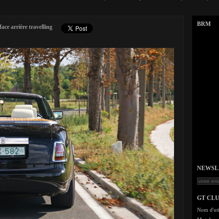
BRM
ce arrière travelling
NEWSLET
GT CL
Nom d'uti