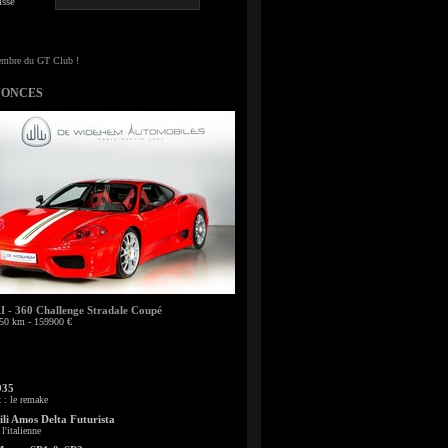
sse
NONCES
- 360 Challenge Stradale Coupé
50 km - 159900 €
935
: le remake
li Amos Delta Futurista
l'italienne