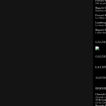
Ferrari 
Ode au pas
Bugatti 
Hypercar a
Ferrari 4
Le 50ème c
Lamborgh
Le retour d
Bugatti 
L'arme fata
GALER
GALER
LA CO
AGEND
DERNI
Cheetah
cheetah v
TVR Grif
01/01/19
Porsche 