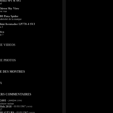
Monza SP1 & SP2
sé
Chiron Sky View
vec vue
88 Pista Spider
abriolet de la marque
ini Aventador LP770-4 SVJ
u J
Divo
le ?
IE VIDEOS
IE PHOTOS
TE DES MONTRES
A
ERS COMMENTAIRES
 G601
- jamijoe
(5/04)
oiture suisse
fith 2018
- 01/01/1967
(14/10)
67
991 GT2 RS
- 01/01/1967
(14/10)