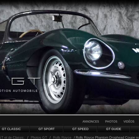
MOTION AUTOMOBILE
ANNONCES
PHOTOS
VIDÉOS
GT CLASSIC
GT SPORT
GT SPEED
GT GUIDE
GT et de Classic.
/
Photos GT
/
Rolls Royce
/ Rolls Royce Phantom Drophead Coupe noir 