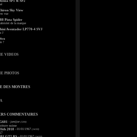
Monza SP1 & SP2
sé
Chiron Sky View
vec vue
88 Pista Spider
abriolet de la marque
ini Aventador LP770-4 SVJ
u J
Divo
le ?
IE VIDEOS
IE PHOTOS
TE DES MONTRES
A
ERS COMMENTAIRES
 G601
- jamijoe
(5/04)
oiture suisse
fith 2018
- 01/01/1967
(14/10)
67
991 GT2 RS
- 01/01/1967
(14/10)