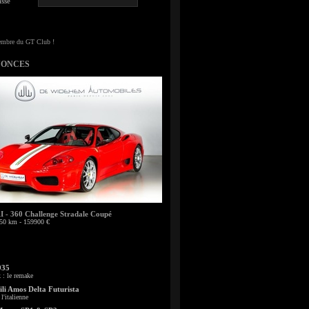
sse
NONCES
- 360 Challenge Stradale Coupé
50 km - 159900 €
935
: le remake
li Amos Delta Futurista
l'italienne