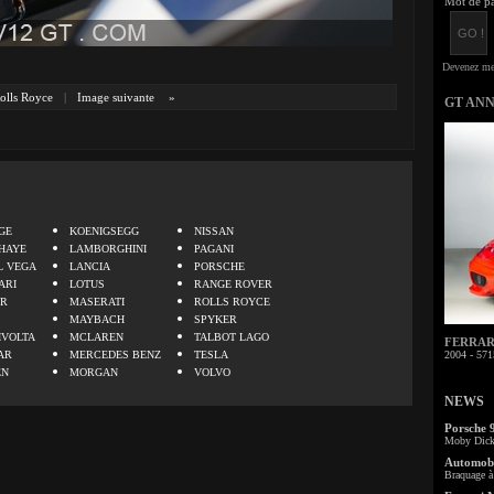
Mot de pa
olls Royce
|
Image suivante
»
GT AN
.
GE
KOENIGSEGG
NISSAN
HAYE
LAMBORGHINI
PAGANI
L VEGA
LANCIA
PORSCHE
ARI
LOTUS
RANGE ROVER
ER
MASERATI
ROLLS ROYCE
MAYBACH
SPYKER
IVOLTA
MCLAREN
TALBOT LAGO
FERRARI 
AR
MERCEDES BENZ
TESLA
2004 - 571
EN
MORGAN
VOLVO
NEWS
Porsche 
Moby Dick 
Automobi
Braquage à 