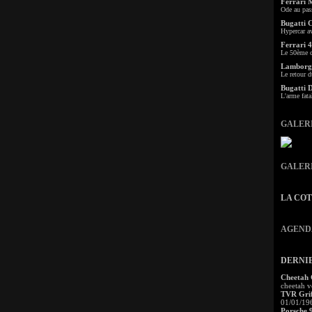
Ferrari 
Ode au pas
Bugatti 
Hypercar a
Ferrari 4
Le 50ème c
Lamborgh
Le retour d
Bugatti 
L'arme fata
GALER
GALER
LA CO
AGEND
DERNI
Cheetah
cheetah v
TVR Grif
01/01/19
Porsche 