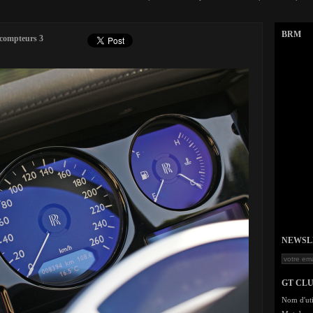
BRM
compteurs 3
NEWSLET
GT CL
Nom d'uti