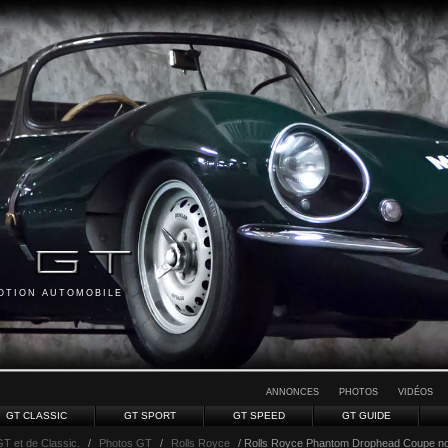
MOTION AUTOMOBILE
ANNONCES
PHOTOS
VIDÉOS
GT CLASSIC
GT SPORT
GT SPEED
GT GUIDE
GT et de Classic.
/
Photos GT
/
Rolls Royce
/ Rolls Royce Phantom Drophead Coupe no