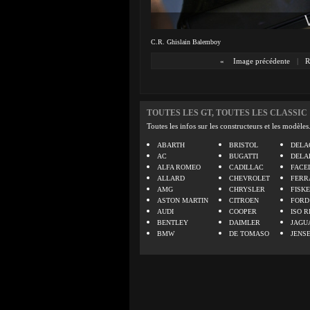
C.R. Ghislain Balemboy
«
Image précédente
|
R
TOUTES LES GT, TOUTES LES CLASSIC
Toutes les infos sur les constructeurs et les modèles
ABARTH
BRISTOL
DELA
AC
BUGATTI
DELA
ALFA ROMEO
CADILLAC
FACE
ALLARD
CHEVROLET
FERR
AMG
CHRYSLER
FISK
ASTON MARTIN
CITROEN
FORD
AUDI
COOPER
ISO R
BENTLEY
DAIMLER
JAGU
BMW
DE TOMASO
JENS