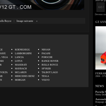
Mot de pa
olls Royce
|
Image suivante
»
GT AN
.
GE
KOENIGSEGG
NISSAN
HAYE
LAMBORGHINI
PAGANI
L VEGA
LANCIA
PORSCHE
ARI
LOTUS
RANGE ROVER
ER
MASERATI
ROLLS ROYCE
MAYBACH
SPYKER
IVOLTA
MCLAREN
TALBOT LAGO
FERRARI 
AR
MERCEDES BENZ
TESLA
2004 - 571
EN
MORGAN
VOLVO
NEWS
Porsche 
Moby Dick 
Automobi
Braquage à 