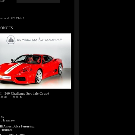
sse
NONCES
- 360 Challenge Stradale Coupé
50 km - 159900 €
935
: le remake
li Amos Delta Futurista
l'italienne