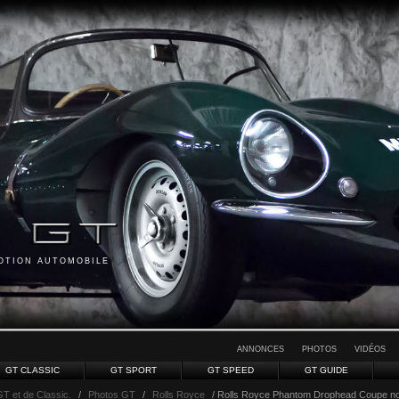
MOTION AUTOMOBILE
ANNONCES
PHOTOS
VIDÉOS
GT CLASSIC
GT SPORT
GT SPEED
GT GUIDE
GT et de Classic.
/
Photos GT
/
Rolls Royce
/ Rolls Royce Phantom Drophead Coupe no