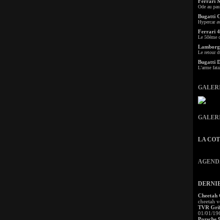
Ferrari 
Ode au pas
Bugatti 
Hypercar a
Ferrari 4
Le 50ème c
Lamborgh
Le retour d
Bugatti 
L'arme fata
GALER
GALER
LA CO
AGEND
DERNI
Cheetah
cheetah v
TVR Grif
01/01/19
Porsche 