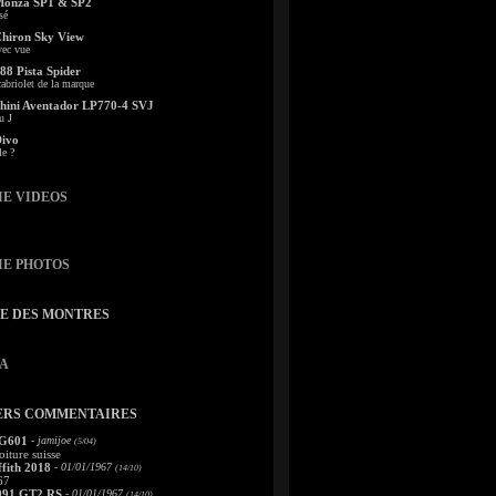
Monza SP1 & SP2
sé
Chiron Sky View
vec vue
88 Pista Spider
abriolet de la marque
ini Aventador LP770-4 SVJ
u J
Divo
le ?
IE VIDEOS
IE PHOTOS
TE DES MONTRES
A
ERS COMMENTAIRES
 G601
- jamijoe
(5/04)
oiture suisse
fith 2018
- 01/01/1967
(14/10)
67
991 GT2 RS
- 01/01/1967
(14/10)