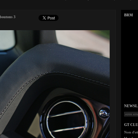
BRM
boutons 3
NEWSLET
GT CL
Nom d'uti