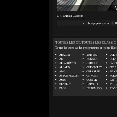
C.R. Ghislain Balemboy
«
Image précédente
|
R
TOUTES LES GT, TOUTES LES CLASSIC
Toutes les infos sur les constructeurs et les modèles
ABARTH
BRISTOL
DELA
AC
BUGATTI
DELA
ALFA ROMEO
CADILLAC
FACE
ALLARD
CHEVROLET
FERR
AMG
CHRYSLER
FISK
ASTON MARTIN
CITROEN
FORD
AUDI
COOPER
ISO R
BENTLEY
DAIMLER
JAGU
BMW
DE TOMASO
JENS