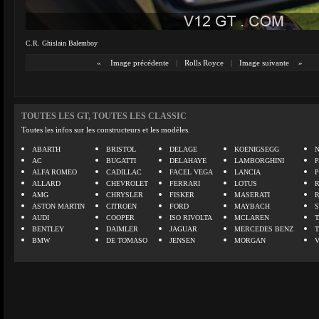
C.R. Ghislain Balemboy
«
Image précédente
|
Rolls Royce
|
Image suivante
»
TOUTES LES GT, TOUTES LES CLASSIC
Toutes les infos sur les constructeurs et les modèles.
ABARTH
BRISTOL
DELAGE
KOENIGSEGG
N
AC
BUGATTI
DELAHAYE
LAMBORGHINI
P
ALFA ROMEO
CADILLAC
FACEL VEGA
LANCIA
ALLARD
CHEVROLET
FERRARI
LOTUS
AMG
CHRYSLER
FISKER
MASERATI
ASTON MARTIN
CITROEN
FORD
MAYBACH
AUDI
COOPER
ISO RIVOLTA
MCLAREN
BENTLEY
DAIMLER
JAGUAR
MERCEDES BENZ
BMW
DE TOMASO
JENSEN
MORGAN