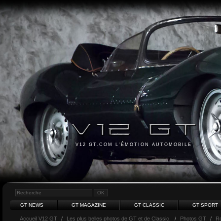
V12 GT.COM L'ÉMOTION AUTOMOBILE
GT NEWS
GT MAGAZINE
GT CLASSIC
GT SPORT
Accueil V12 GT
/
Les plus belles photos de GT et de Classic.
/
Photos GT
/
Ro