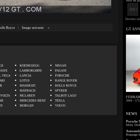
Mot de pa
olls Royce
|
Image suivante
»
GT AN
.
GE
KOENIGSEGG
NISSAN
HAYE
LAMBORGHINI
PAGANI
L VEGA
LANCIA
PORSCHE
ARI
LOTUS
RANGE ROVER
ER
MASERATI
ROLLS ROYCE
MAYBACH
SPYKER
IVOLTA
MCLAREN
TALBOT LAGO
FERRARI 
AR
MERCEDES BENZ
TESLA
2004 - 571
EN
MORGAN
VOLVO
NEWS
Porsche 
Moby Dick 
Automobi
Braquage à 