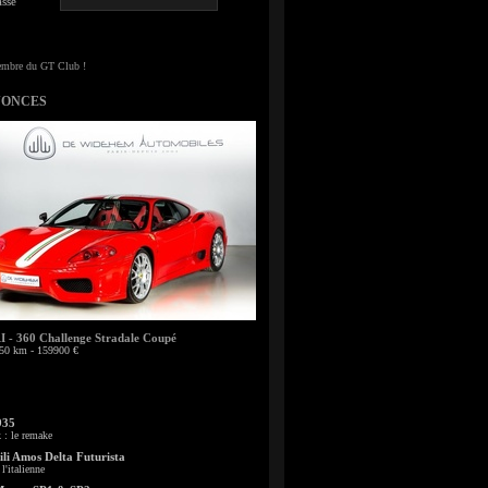
sse
NONCES
- 360 Challenge Stradale Coupé
50 km - 159900 €
935
: le remake
li Amos Delta Futurista
l'italienne