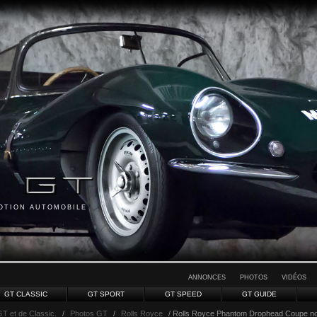
MOTION AUTOMOBILE
ANNONCES
PHOTOS
VIDÉOS
GT CLASSIC
GT SPORT
GT SPEED
GT GUIDE
GT et de Classic.
/
Photos GT
/
Rolls Royce
/ Rolls Royce Phantom Drophead Coupe noi