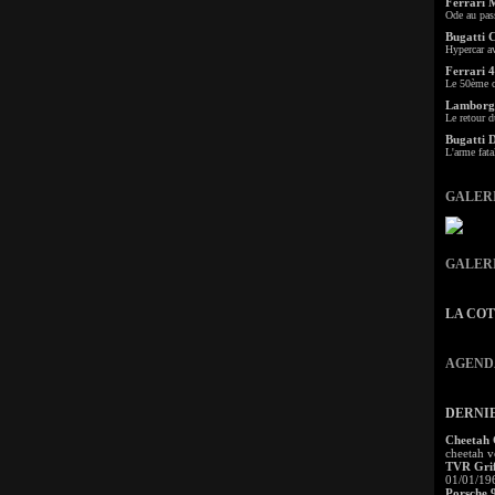
Ferrari 
Ode au pas
Bugatti 
Hypercar a
Ferrari 4
Le 50ème c
Lamborgh
Le retour d
Bugatti 
L'arme fata
GALER
GALER
LA CO
AGEND
DERNI
Cheetah
cheetah v
TVR Grif
01/01/19
Porsche 