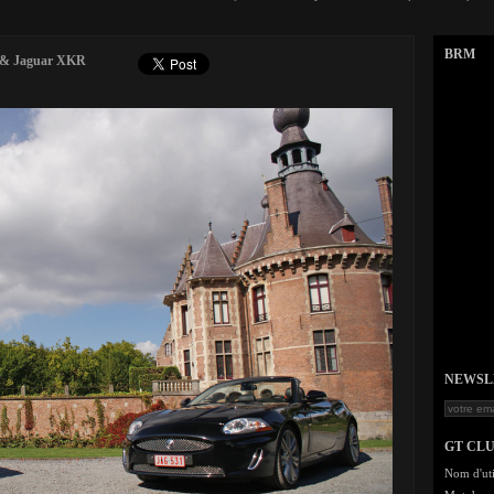
BRM
r & Jaguar XKR
NEWSLET
GT CL
Nom d'uti