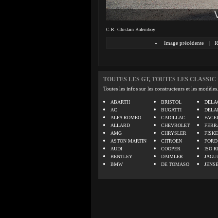
C.R. Ghislain Balemboy
«
Image précédente
|
R
TOUTES LES GT, TOUTES LES CLASSIC
Toutes les infos sur les constructeurs et les modèles
ABARTH
BRISTOL
DELA
AC
BUGATTI
DELA
ALFA ROMEO
CADILLAC
FACE
ALLARD
CHEVROLET
FERR
AMG
CHRYSLER
FISK
ASTON MARTIN
CITROEN
FORD
AUDI
COOPER
ISO R
BENTLEY
DAIMLER
JAGU
BMW
DE TOMASO
JENS