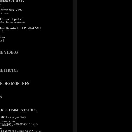
Monza SP1 & SP2
sé
Chiron Sky View
vec vue
88 Pista Spider
abriolet de la marque
ini Aventador LP770-4 SVJ
u J
Divo
le ?
IE VIDEOS
IE PHOTOS
TE DES MONTRES
A
ERS COMMENTAIRES
 G601
- jamijoe
(5/04)
oiture suisse
fith 2018
- 01/01/1967
(14/10)
67
991 GT2 RS
- 01/01/1967
(14/10)