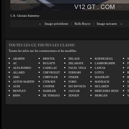
C.R. Ghislain Balemboy
«
Image précédente
|
Rolls Royce
|
Image suivante
»
TOUTES LES GT, TOUTES LES CLASSIC
Toutes les infos sur les constructeurs et les modèles.
ABARTH
BRISTOL
DELAGE
KOENIGSEGG
N
AC
BUGATTI
DELAHAYE
LAMBORGHINI
P
ALFA ROMEO
CADILLAC
FACEL VEGA
LANCIA
ALLARD
CHEVROLET
FERRARI
LOTUS
AMG
CHRYSLER
FISKER
MASERATI
ASTON MARTIN
CITROEN
FORD
MAYBACH
AUDI
COOPER
ISO RIVOLTA
MCLAREN
BENTLEY
DAIMLER
JAGUAR
MERCEDES BENZ
BMW
DE TOMASO
JENSEN
MORGAN