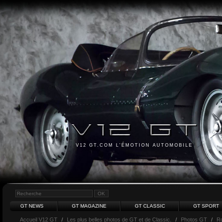
V12 GT.COM L'ÉMOTION AUTOMOBILE
GT NEWS
GT MAGAZINE
GT CLASSIC
GT SPORT
Accueil V12 GT
/
Les plus belles photos de GT et de Classic.
/
Photos GT
/
Ro