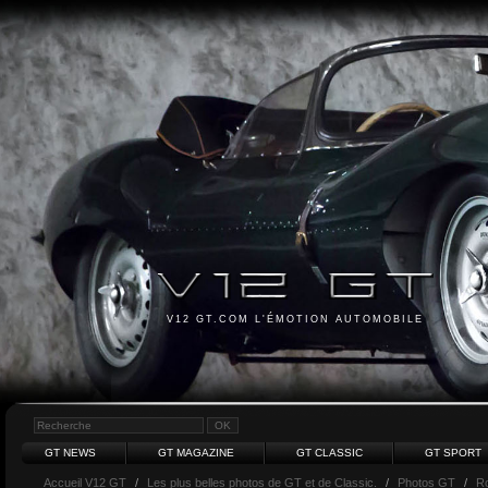
V12 GT.COM L'ÉMOTION AUTOMOBILE
GT NEWS
GT MAGAZINE
GT CLASSIC
GT SPORT
Accueil V12 GT
/
Les plus belles photos de GT et de Classic.
/
Photos GT
/
Ro