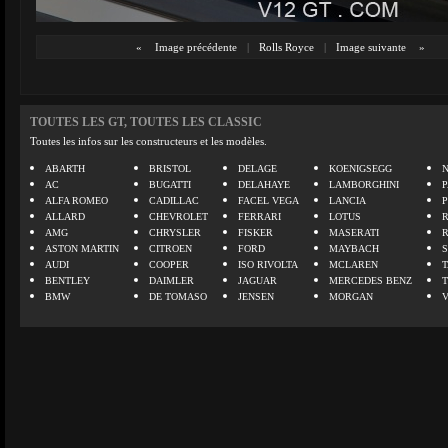
«
Image précédente
|
Rolls Royce
|
Image suivante
»
TOUTES LES GT, TOUTES LES CLASSIC
Toutes les infos sur les constructeurs et les modèles.
ABARTH
BRISTOL
DELAGE
KOENIGSEGG
N
AC
BUGATTI
DELAHAYE
LAMBORGHINI
P
ALFA ROMEO
CADILLAC
FACEL VEGA
LANCIA
ALLARD
CHEVROLET
FERRARI
LOTUS
AMG
CHRYSLER
FISKER
MASERATI
ASTON MARTIN
CITROEN
FORD
MAYBACH
AUDI
COOPER
ISO RIVOLTA
MCLAREN
BENTLEY
DAIMLER
JAGUAR
MERCEDES BENZ
BMW
DE TOMASO
JENSEN
MORGAN