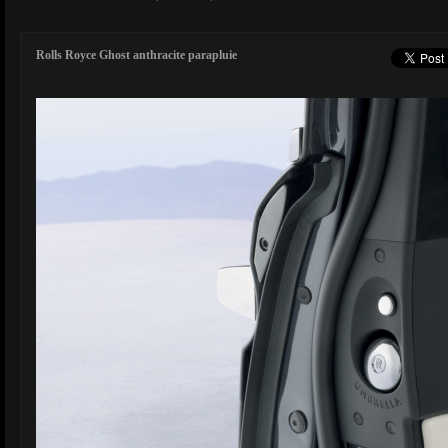
Rolls Royce Ghost anthracite parapluie