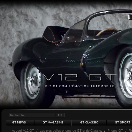
V12 GT.COM L'ÉMOTION AUTOMOBILE
GT NEWS
GT MAGAZINE
GT CLASSIC
GT SPORT
Accueil V12 GT
/
Les plus belles photos de GT et de Classic.
/
Photos GT
/
Ro