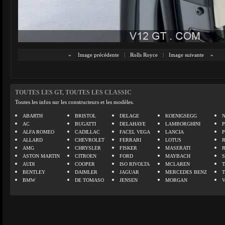
«
Image précédente
|
Rolls Royce
|
Image suivante
»
TOUTES LES GT, TOUTES LES CLASSIC
Toutes les infos sur les constructeurs et les modèles.
ABARTH
BRISTOL
DELAGE
KOENIGSEGG
N
AC
BUGATTI
DELAHAYE
LAMBORGHINI
P
ALFA ROMEO
CADILLAC
FACEL VEGA
LANCIA
ALLARD
CHEVROLET
FERRARI
LOTUS
AMG
CHRYSLER
FISKER
MASERATI
ASTON MARTIN
CITROEN
FORD
MAYBACH
AUDI
COOPER
ISO RIVOLTA
MCLAREN
BENTLEY
DAIMLER
JAGUAR
MERCEDES BENZ
BMW
DE TOMASO
JENSEN
MORGAN