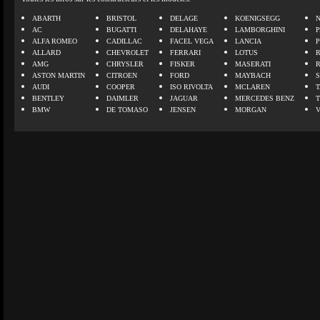
ABARTH
BRISTOL
DELAGE
KOENIGSEGG
N
AC
BUGATTI
DELAHAYE
LAMBORGHINI
P
ALFA ROMEO
CADILLAC
FACEL VEGA
LANCIA
ALLARD
CHEVROLET
FERRARI
LOTUS
AMG
CHRYSLER
FISKER
MASERATI
ASTON MARTIN
CITROEN
FORD
MAYBACH
AUDI
COOPER
ISO RIVOLTA
MCLAREN
BENTLEY
DAIMLER
JAGUAR
MERCEDES BENZ
BMW
DE TOMASO
JENSEN
MORGAN