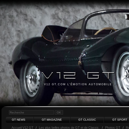
V12 GT.COM L'ÉMOTION AUTOMOBILE
GT NEWS
GT MAGAZINE
GT CLASSIC
GT SPORT
Accueil V12 GT
/
Les plus belles photos de GT et de Classic.
/
Photos GT
/
Ro