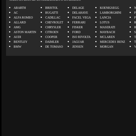
ABARTH
BRISTOL
DELAGE
KOENIGSEGG
N
AC
BUGATTI
DELAHAYE
LAMBORGHINI
P
ALFA ROMEO
CADILLAC
FACEL VEGA
LANCIA
ALLARD
CHEVROLET
FERRARI
LOTUS
AMG
CHRYSLER
FISKER
MASERATI
ASTON MARTIN
CITROEN
FORD
MAYBACH
AUDI
COOPER
ISO RIVOLTA
MCLAREN
BENTLEY
DAIMLER
JAGUAR
MERCEDES BENZ
BMW
DE TOMASO
JENSEN
MORGAN