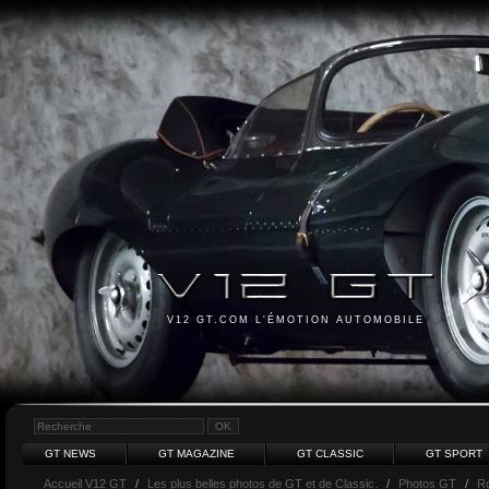
V12 GT.COM L'ÉMOTION AUTOMOBILE
GT NEWS
GT MAGAZINE
GT CLASSIC
GT SPORT
Accueil V12 GT
/
Les plus belles photos de GT et de Classic.
/
Photos GT
/
Ro