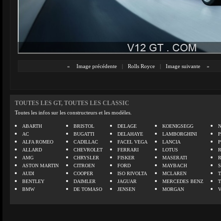
«
Image précédente
|
Rolls Royce
|
Image suivante
»
TOUTES LES GT, TOUTES LES CLASSIC
Toutes les infos sur les constructeurs et les modèles.
ABARTH
BRISTOL
DELAGE
KOENIGSEGG
N
AC
BUGATTI
DELAHAYE
LAMBORGHINI
P
ALFA ROMEO
CADILLAC
FACEL VEGA
LANCIA
ALLARD
CHEVROLET
FERRARI
LOTUS
AMG
CHRYSLER
FISKER
MASERATI
ASTON MARTIN
CITROEN
FORD
MAYBACH
AUDI
COOPER
ISO RIVOLTA
MCLAREN
BENTLEY
DAIMLER
JAGUAR
MERCEDES BENZ
BMW
DE TOMASO
JENSEN
MORGAN