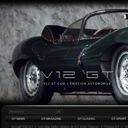
V12 GT.COM L'ÉMOTION AUTOMOBILE
GT NEWS
GT MAGAZINE
GT CLASSIC
GT SPORT
Accueil V12 GT
/
Les plus belles photos de GT et de Classic.
/
Photos GT
/
Ro