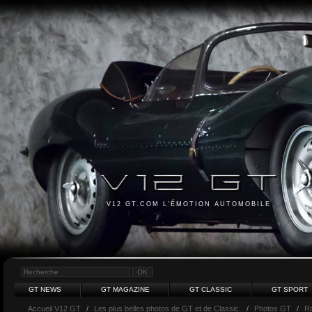
V12 GT.COM L'ÉMOTION AUTOMOBILE
GT NEWS
GT MAGAZINE
GT CLASSIC
GT SPORT
Accueil V12 GT
/
Les plus belles photos de GT et de Classic.
/
Photos GT
/
Ro