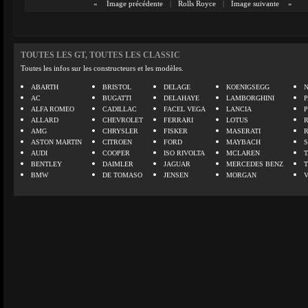
«
Image précédente
|
Rolls Royce
|
Image suivante
»
TOUTES LES GT, TOUTES LES CLASSIC
Toutes les infos sur les constructeurs et les modèles.
ABARTH
BRISTOL
DELAGE
KOENIGSEGG
N
AC
BUGATTI
DELAHAYE
LAMBORGHINI
P
ALFA ROMEO
CADILLAC
FACEL VEGA
LANCIA
ALLARD
CHEVROLET
FERRARI
LOTUS
AMG
CHRYSLER
FISKER
MASERATI
ASTON MARTIN
CITROEN
FORD
MAYBACH
AUDI
COOPER
ISO RIVOLTA
MCLAREN
BENTLEY
DAIMLER
JAGUAR
MERCEDES BENZ
BMW
DE TOMASO
JENSEN
MORGAN