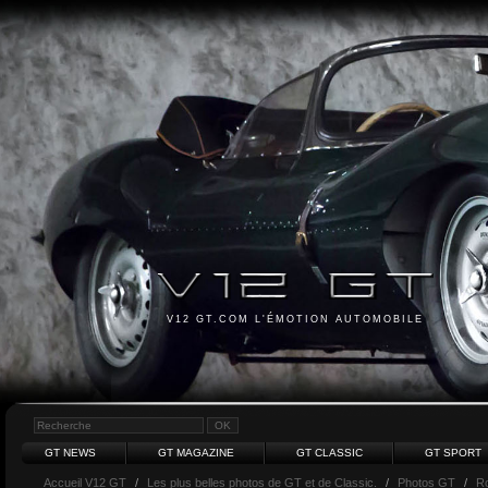
V12 GT.COM L'ÉMOTION AUTOMOBILE
GT NEWS
GT MAGAZINE
GT CLASSIC
GT SPORT
Accueil V12 GT
/
Les plus belles photos de GT et de Classic.
/
Photos GT
/
Ro