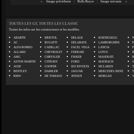
«
Image précédente
|
Rolls Royce
|
Image suivante
»
TOUTES LES GT, TOUTES LES CLASSIC
Toutes les infos sur les constructeurs et les modèles.
ABARTH
BRISTOL
DELAGE
KOENIGSEGG
N
AC
BUGATTI
DELAHAYE
LAMBORGHINI
P
ALFA ROMEO
CADILLAC
FACEL VEGA
LANCIA
ALLARD
CHEVROLET
FERRARI
LOTUS
AMG
CHRYSLER
FISKER
MASERATI
ASTON MARTIN
CITROEN
FORD
MAYBACH
AUDI
COOPER
ISO RIVOLTA
MCLAREN
BENTLEY
DAIMLER
JAGUAR
MERCEDES BENZ
BMW
DE TOMASO
JENSEN
MORGAN