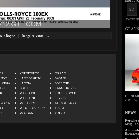
Mot de pa
GT AN
olls Royce
|
Image suivante
»
.
GE
KOENIGSEGG
NISSAN
HAYE
LAMBORGHINI
PAGANI
L VEGA
LANCIA
PORSCHE
ARI
LOTUS
RANGE ROVER
ER
MASERATI
ROLLS ROYCE
FERRARI 
MAYBACH
SPYKER
2004 - 571
IVOLTA
MCLAREN
TALBOT LAGO
AR
MERCEDES BENZ
TESLA
NEWS
EN
MORGAN
VOLVO
Porsche 
Moby Dick 
Automobi
Braquage à 