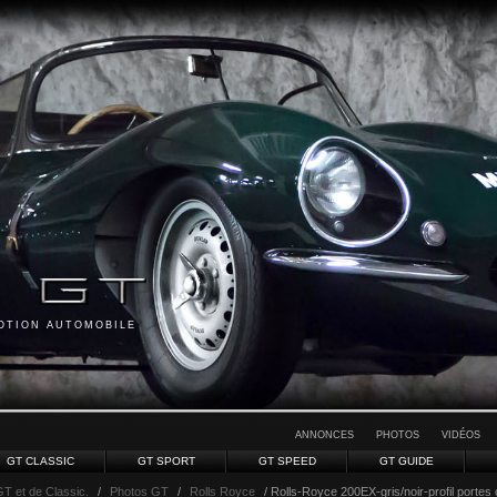
MOTION AUTOMOBILE
ANNONCES
PHOTOS
VIDÉOS
GT CLASSIC
GT SPORT
GT SPEED
GT GUIDE
GT et de Classic.
/
Photos GT
/
Rolls Royce
/ Rolls-Royce 200EX-gris/noir-profil portes