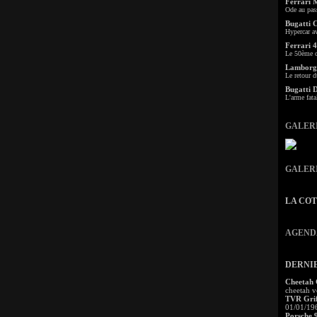
Ferrari 
Ode au pas
Bugatti 
Hypercar a
Ferrari 4
Le 50ème c
Lamborgh
Le retour d
Bugatti 
L'arme fata
GALER
GALER
LA CO
AGEND
DERNI
Cheetah
cheetah v
TVR Grif
01/01/19
Porsche 