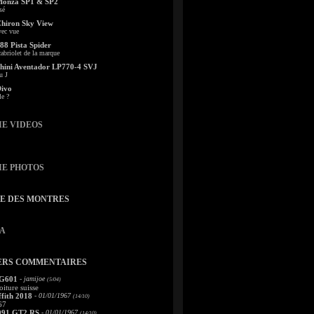
Monza SP1 & SP2
sé
Chiron Sky View
vec vue
88 Pista Spider
abriolet de la marque
ini Aventador LP770-4 SVJ
u J
Divo
le ?
IE VIDEOS
IE PHOTOS
TE DES MONTRES
A
ERS COMMENTAIRES
 G601
- jamijoe
(5/04)
oiture suisse
fith 2018
- 01/01/1967
(14/10)
67
991 GT2 RS
- 01/01/1967
(14/10)