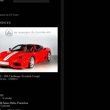
sse
NONCES
- 360 Challenge Stradale Coupé
50 km - 159900 €
935
: le remake
li Amos Delta Futurista
l'italienne