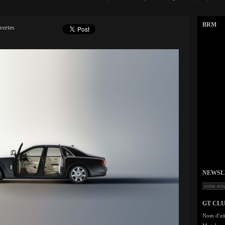
BRM
vertes
NEWSLET
GT CL
Nom d'uti