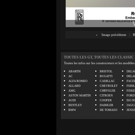
«
Image précédente
|
R
TOUTES LES GT, TOUTES LES CLASSIC
Toutes les infos sur les constructeurs et les modèles
ABARTH
BRISTOL
DELA
AC
BUGATTI
DELA
ALFA ROMEO
CADILLAC
FACE
ALLARD
CHEVROLET
FERR
AMG
CHRYSLER
FISK
ASTON MARTIN
CITROEN
FORD
AUDI
COOPER
ISO R
BENTLEY
DAIMLER
JAGU
BMW
DE TOMASO
JENS