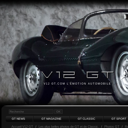
V12 GT.COM L'ÉMOTION AUTOMOBILE
GT NEWS
GT MAGAZINE
GT CLASSIC
GT SPORT
Accueil V12 GT
/
Les plus belles photos de GT et de Classic.
/
Photos GT
/
Ro