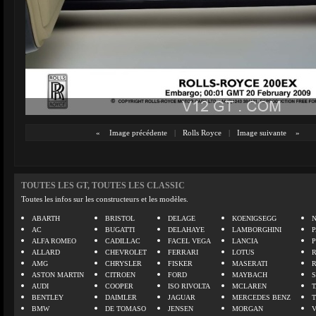
«
Image précédente
|
Rolls Royce
|
Image suivante
»
TOUTES LES GT, TOUTES LES CLASSIC
Toutes les infos sur les constructeurs et les modèles.
ABARTH
BRISTOL
DELAGE
KOENIGSEGG
N
AC
BUGATTI
DELAHAYE
LAMBORGHINI
P
ALFA ROMEO
CADILLAC
FACEL VEGA
LANCIA
ALLARD
CHEVROLET
FERRARI
LOTUS
AMG
CHRYSLER
FISKER
MASERATI
ASTON MARTIN
CITROEN
FORD
MAYBACH
AUDI
COOPER
ISO RIVOLTA
MCLAREN
BENTLEY
DAIMLER
JAGUAR
MERCEDES BENZ
BMW
DE TOMASO
JENSEN
MORGAN