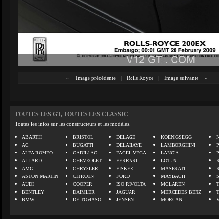
«
Image précédente
|
Rolls Royce
|
Image suivante
»
TOUTES LES GT, TOUTES LES CLASSIC
Toutes les infos sur les constructeurs et les modèles.
ABARTH
BRISTOL
DELAGE
KOENIGSEGG
N
AC
BUGATTI
DELAHAYE
LAMBORGHINI
P
ALFA ROMEO
CADILLAC
FACEL VEGA
LANCIA
ALLARD
CHEVROLET
FERRARI
LOTUS
AMG
CHRYSLER
FISKER
MASERATI
ASTON MARTIN
CITROEN
FORD
MAYBACH
AUDI
COOPER
ISO RIVOLTA
MCLAREN
BENTLEY
DAIMLER
JAGUAR
MERCEDES BENZ
BMW
DE TOMASO
JENSEN
MORGAN