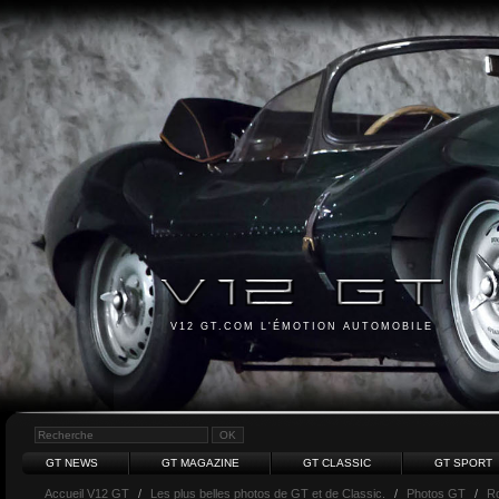
V12 GT.COM L'ÉMOTION AUTOMOBILE
GT NEWS
GT MAGAZINE
GT CLASSIC
GT SPORT
Accueil V12 GT
/
Les plus belles photos de GT et de Classic.
/
Photos GT
/
Ro