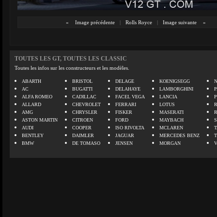
«
Image précédente
|
Rolls Royce
|
Image suivante
»
TOUTES LES GT, TOUTES LES CLASSIC
Toutes les infos sur les constructeurs et les modèles.
ABARTH
BRISTOL
DELAGE
KOENIGSEGG
N
AC
BUGATTI
DELAHAYE
LAMBORGHINI
P
ALFA ROMEO
CADILLAC
FACEL VEGA
LANCIA
ALLARD
CHEVROLET
FERRARI
LOTUS
AMG
CHRYSLER
FISKER
MASERATI
ASTON MARTIN
CITROEN
FORD
MAYBACH
AUDI
COOPER
ISO RIVOLTA
MCLAREN
BENTLEY
DAIMLER
JAGUAR
MERCEDES BENZ
BMW
DE TOMASO
JENSEN
MORGAN