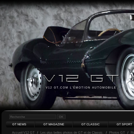
V12 GT.COM L'ÉMOTION AUTOMOBILE
GT NEWS
GT MAGAZINE
GT CLASSIC
GT SPORT
Accueil V12 GT
/
Les plus belles photos de GT et de Classic.
/
Photos GT
/
Ro