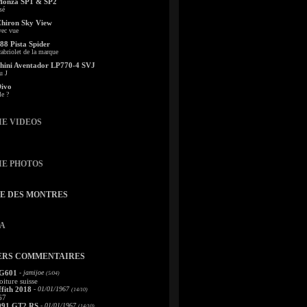
Monza SP1 & SP2
sé
Chiron Sky View
vec vue
88 Pista Spider
abriolet de la marque
ini Aventador LP770-4 SVJ
u J
Divo
le ?
IE VIDEOS
IE PHOTOS
TE DES MONTRES
A
ERS COMMENTAIRES
 G601
- jamijoe
(5/04)
oiture suisse
fith 2018
- 01/01/1967
(14/10)
67
991 GT2 RS
- 01/01/1967
(14/10)