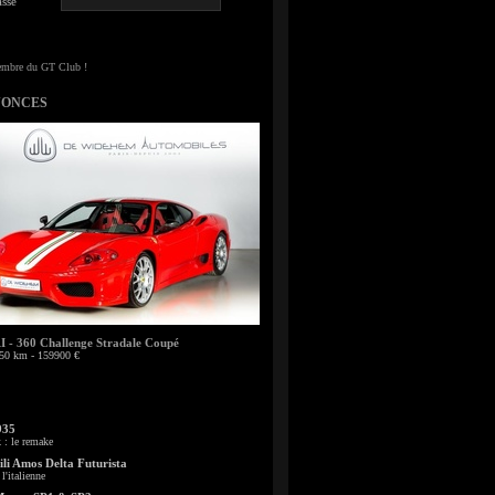
sse
NONCES
- 360 Challenge Stradale Coupé
50 km - 159900 €
935
: le remake
li Amos Delta Futurista
l'italienne