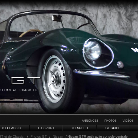
MOTION AUTOMOBILE
ANNONCES
PHOTOS
VIDÉOS
GT CLASSIC
GT SPORT
GT SPEED
GT GUIDE
GT et de Classic.
/
Photos GT
/
Nissan
/ Nissan GTR anthracite console centrale