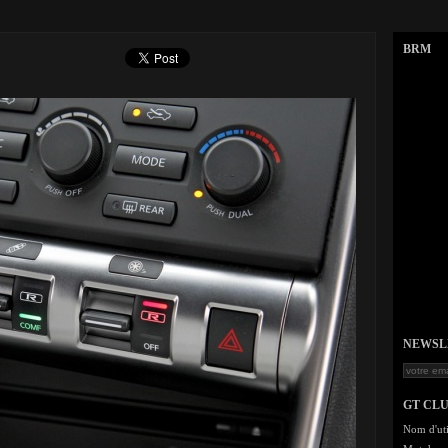
BRM
NEWSLET
GT CL
Nom d'uti