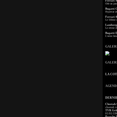
Ferrari 
Ode au pas
Bugatti 
Hypercar a
Ferrari 4
Le 50ème c
Lamborgh
Le retour d
Bugatti 
L'arme fata
GALER
GALER
LA CO
AGEND
DERNI
Cheetah
cheetah v
TVR Grif
01/01/19
Porsche 