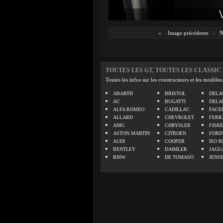
«
Image précédente
|
N
TOUTES LES GT, TOUTES LES CLASSIC
Toutes les infos sur les constructeurs et les modèles
ABARTH
BRISTOL
DELA
AC
BUGATTI
DELA
ALFA ROMEO
CADILLAC
FACE
ALLARD
CHEVROLET
FERR
AMG
CHRYSLER
FISK
ASTON MARTIN
CITROEN
FORD
AUDI
COOPER
ISO R
BENTLEY
DAIMLER
JAGU
BMW
DE TOMASO
JENS