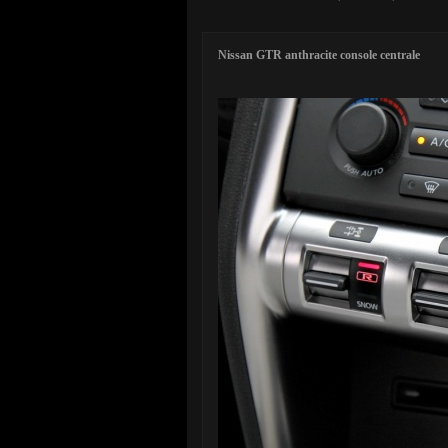
Nissan GTR anthracite console centrale