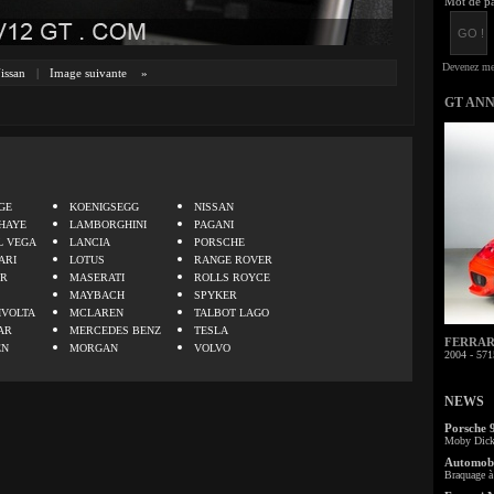
Mot de pa
issan
|
Image suivante
»
GT AN
.
GE
KOENIGSEGG
NISSAN
HAYE
LAMBORGHINI
PAGANI
L VEGA
LANCIA
PORSCHE
ARI
LOTUS
RANGE ROVER
ER
MASERATI
ROLLS ROYCE
MAYBACH
SPYKER
IVOLTA
MCLAREN
TALBOT LAGO
AR
MERCEDES BENZ
TESLA
FERRARI 
EN
MORGAN
VOLVO
2004 - 571
NEWS
Porsche 
Moby Dick 
Automobi
Braquage à 