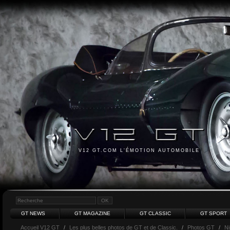
V12 GT.COM L'ÉMOTION AUTOMOBILE
GT NEWS
GT MAGAZINE
GT CLASSIC
GT SPORT
Accueil V12 GT
/
Les plus belles photos de GT et de Classic.
/
Photos GT
/
N