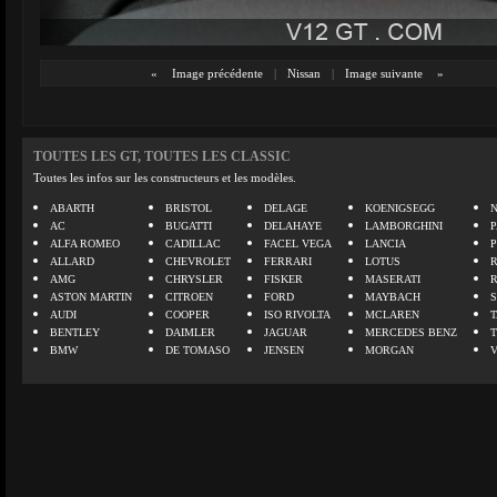
«
Image précédente
|
Nissan
|
Image suivante
»
TOUTES LES GT, TOUTES LES CLASSIC
Toutes les infos sur les constructeurs et les modèles.
ABARTH
BRISTOL
DELAGE
KOENIGSEGG
N
AC
BUGATTI
DELAHAYE
LAMBORGHINI
P
ALFA ROMEO
CADILLAC
FACEL VEGA
LANCIA
ALLARD
CHEVROLET
FERRARI
LOTUS
AMG
CHRYSLER
FISKER
MASERATI
ASTON MARTIN
CITROEN
FORD
MAYBACH
AUDI
COOPER
ISO RIVOLTA
MCLAREN
BENTLEY
DAIMLER
JAGUAR
MERCEDES BENZ
BMW
DE TOMASO
JENSEN
MORGAN