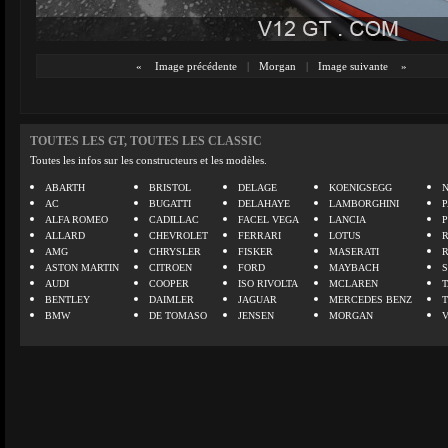
«
Image précédente
|
Morgan
|
Image suivante
»
TOUTES LES GT, TOUTES LES CLASSIC
Toutes les infos sur les constructeurs et les modèles.
ABARTH
BRISTOL
DELAGE
KOENIGSEGG
N
AC
BUGATTI
DELAHAYE
LAMBORGHINI
P
ALFA ROMEO
CADILLAC
FACEL VEGA
LANCIA
ALLARD
CHEVROLET
FERRARI
LOTUS
AMG
CHRYSLER
FISKER
MASERATI
ASTON MARTIN
CITROEN
FORD
MAYBACH
AUDI
COOPER
ISO RIVOLTA
MCLAREN
BENTLEY
DAIMLER
JAGUAR
MERCEDES BENZ
BMW
DE TOMASO
JENSEN
MORGAN