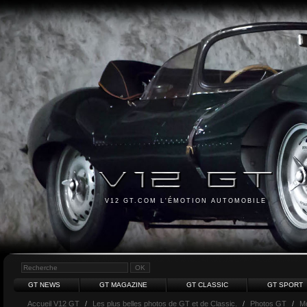
V12 GT.COM L'ÉMOTION AUTOMOBILE
GT NEWS
GT MAGAZINE
GT CLASSIC
GT SPORT
Accueil V12 GT
/
Les plus belles photos de GT et de Classic.
/
Photos GT
/
M