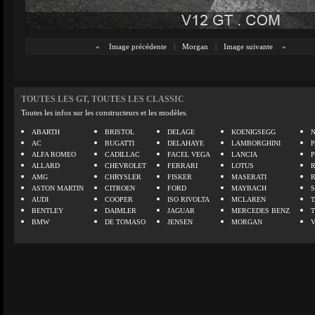
«
Image précédente
|
Morgan
|
Image suivante
»
TOUTES LES GT, TOUTES LES CLASSIC
Toutes les infos sur les constructeurs et les modèles.
ABARTH
BRISTOL
DELAGE
KOENIGSEGG
N
AC
BUGATTI
DELAHAYE
LAMBORGHINI
P
ALFA ROMEO
CADILLAC
FACEL VEGA
LANCIA
ALLARD
CHEVROLET
FERRARI
LOTUS
AMG
CHRYSLER
FISKER
MASERATI
ASTON MARTIN
CITROEN
FORD
MAYBACH
AUDI
COOPER
ISO RIVOLTA
MCLAREN
BENTLEY
DAIMLER
JAGUAR
MERCEDES BENZ
BMW
DE TOMASO
JENSEN
MORGAN