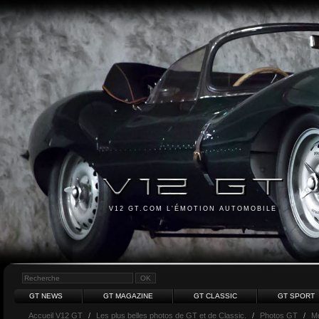
V12 GT.COM L'ÉMOTION AUTOMOBILE
GT NEWS
GT MAGAZINE
GT CLASSIC
GT SPORT
Accueil V12 GT
/
Les plus belles photos de GT et de Classic.
/
Photos GT
/
M