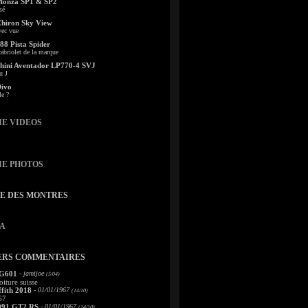
Monza SP1 & SP2
sé
Chiron Sky View
vec vue
88 Pista Spider
abriolet de la marque
ini Aventador LP770-4 SVJ
u J
Divo
le ?
IE VIDEOS
IE PHOTOS
TE DES MONTRES
A
ERS COMMENTAIRES
 G601
- jamijoe
(5/04)
oiture suisse
fith 2018
- 01/01/1967
(14/10)
67
991 GT2 RS
- 01/01/1967
(14/10)