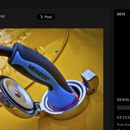
BRM
arge
NEWSLET
GT CL
Nom d'uti