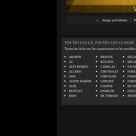
«
Image précédente
|
M
TOUTES LES GT, TOUTES LES CLASSIC
Toutes les infos sur les constructeurs et les modèles
ABARTH
BRISTOL
DELA
AC
BUGATTI
DELA
ALFA ROMEO
CADILLAC
FACE
ALLARD
CHEVROLET
FERR
AMG
CHRYSLER
FISK
ASTON MARTIN
CITROEN
FORD
AUDI
COOPER
ISO R
BENTLEY
DAIMLER
JAGU
BMW
DE TOMASO
JENS