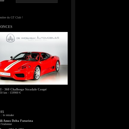
sse
NONCES
- 360 Challenge Stradale Coupé
50 km - 159900 €
935
: le remake
li Amos Delta Futurista
l'italienne