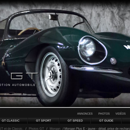
MOTION AUTOMOBILE
ANNONCES
PHOTOS
VIDÉOS
GT CLASSIC
GT SPORT
GT SPEED
GT GUIDE
GT et de Classic.
/
Photos GT
/
Morgan
/ Morgan Plus E - jaune - détail, prise de rechar