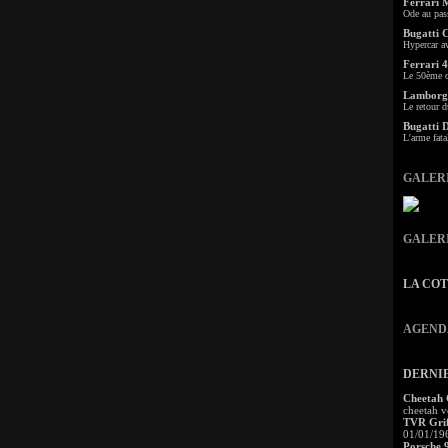
Ferrari 
Ode au pas
Bugatti 
Hypercar a
Ferrari 4
Le 50ème c
Lamborgh
Le retour d
Bugatti 
L'arme fata
GALER
GALER
LA CO
AGEND
DERNI
Cheetah
cheetah v
TVR Grif
01/01/19
Porsche 