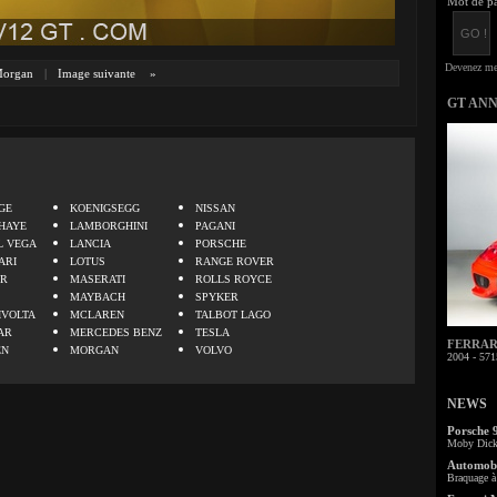
Mot de pa
organ
|
Image suivante
»
GT AN
.
GE
KOENIGSEGG
NISSAN
HAYE
LAMBORGHINI
PAGANI
L VEGA
LANCIA
PORSCHE
ARI
LOTUS
RANGE ROVER
ER
MASERATI
ROLLS ROYCE
MAYBACH
SPYKER
IVOLTA
MCLAREN
TALBOT LAGO
AR
MERCEDES BENZ
TESLA
FERRARI 
EN
MORGAN
VOLVO
2004 - 571
NEWS
Porsche 
Moby Dick 
Automobi
Braquage à 