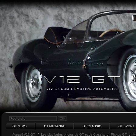
V12 GT.COM L'ÉMOTION AUTOMOBILE
GT NEWS
GT MAGAZINE
GT CLASSIC
GT SPORT
Accueil V12 GT
/
Les plus belles photos de GT et de Classic.
/
Photos GT
/
M