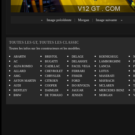
«
Image précédente
|
Morgan
|
Image suivante
»
TOUTES LES GT, TOUTES LES CLASSIC
Toutes les infos sur les constructeurs et les modèles.
ABARTH
BRISTOL
DELAGE
KOENIGSEGG
N
AC
BUGATTI
DELAHAYE
LAMBORGHINI
P
ALFA ROMEO
CADILLAC
FACEL VEGA
LANCIA
ALLARD
CHEVROLET
FERRARI
LOTUS
AMG
CHRYSLER
FISKER
MASERATI
ASTON MARTIN
CITROEN
FORD
MAYBACH
AUDI
COOPER
ISO RIVOLTA
MCLAREN
BENTLEY
DAIMLER
JAGUAR
MERCEDES BENZ
BMW
DE TOMASO
JENSEN
MORGAN