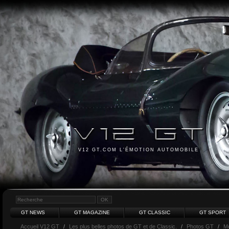
V12 GT.COM L'ÉMOTION AUTOMOBILE
GT NEWS
GT MAGAZINE
GT CLASSIC
GT SPORT
Accueil V12 GT
/
Les plus belles photos de GT et de Classic.
/
Photos GT
/
M