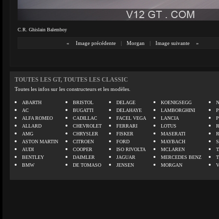
C.R. Ghislain Balemboy
«
Image précédente
|
Morgan
|
Image suivante
»
TOUTES LES GT, TOUTES LES CLASSIC
Toutes les infos sur les constructeurs et les modèles.
ABARTH
BRISTOL
DELAGE
KOENIGSEGG
N
AC
BUGATTI
DELAHAYE
LAMBORGHINI
P
ALFA ROMEO
CADILLAC
FACEL VEGA
LANCIA
ALLARD
CHEVROLET
FERRARI
LOTUS
AMG
CHRYSLER
FISKER
MASERATI
ASTON MARTIN
CITROEN
FORD
MAYBACH
AUDI
COOPER
ISO RIVOLTA
MCLAREN
BENTLEY
DAIMLER
JAGUAR
MERCEDES BENZ
BMW
DE TOMASO
JENSEN
MORGAN