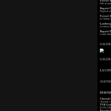
Ferrari 
Ode au pas
Bugatti 
Hypercar a
Ferrari 4
Le 50ème c
Lamborgh
Le retour d
Bugatti 
L'arme fata
GALER
GALER
LA CO
AGEND
DERNI
Cheetah
cheetah v
TVR Grif
01/01/19
Porsche 