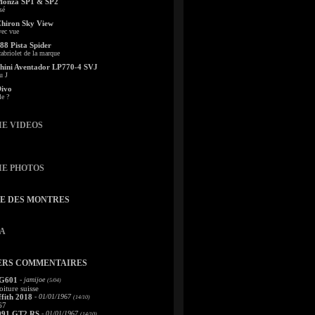
Monza SP1 & SP2
sé
Chiron Sky View
vec vue
88 Pista Spider
abriolet de la marque
ini Aventador LP770-4 SVJ
u J
Divo
le ?
IE VIDEOS
IE PHOTOS
TE DES MONTRES
A
ERS COMMENTAIRES
 G601
- jamijoe
(5/04)
oiture suisse
fith 2018
- 01/01/1967
(14/10)
67
991 GT2 RS
- 01/01/1967
(14/10)