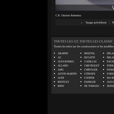
C.R. Ghislain Balemboy
«
Image précédente
|
M
TOUTES LES GT, TOUTES LES CLASSIC
Toutes les infos sur les constructeurs et les modèles
ABARTH
BRISTOL
DELA
AC
BUGATTI
DELA
ALFA ROMEO
CADILLAC
FACE
ALLARD
CHEVROLET
FERR
AMG
CHRYSLER
FISK
ASTON MARTIN
CITROEN
FORD
AUDI
COOPER
ISO R
BENTLEY
DAIMLER
JAGU
BMW
DE TOMASO
JENS