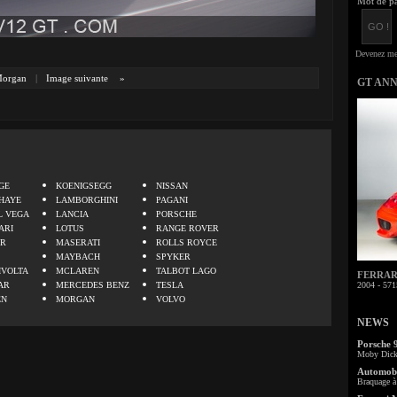
Mot de pa
organ
|
Image suivante
»
GT AN
.
GE
KOENIGSEGG
NISSAN
HAYE
LAMBORGHINI
PAGANI
L VEGA
LANCIA
PORSCHE
ARI
LOTUS
RANGE ROVER
ER
MASERATI
ROLLS ROYCE
MAYBACH
SPYKER
IVOLTA
MCLAREN
TALBOT LAGO
FERRARI 
AR
MERCEDES BENZ
TESLA
2004 - 571
EN
MORGAN
VOLVO
NEWS
Porsche 
Moby Dick 
Automobi
Braquage à 