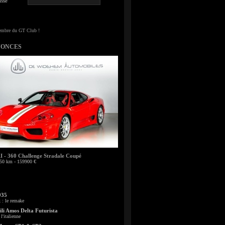
sse
NONCES
- 360 Challenge Stradale Coupé
50 km - 159900 €
935
: le remake
li Amos Delta Futurista
l'italienne