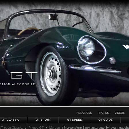
MOTION AUTOMOBILE
ANNONCES
PHOTOS
VIDÉOS
GT CLASSIC
GT SPORT
GT SPEED
GT GUIDE
GT et de Classic.
/
Photos GT
/
Morgan
/ Morgan Aero 8 noir autoroute 3/4 avant gauche 