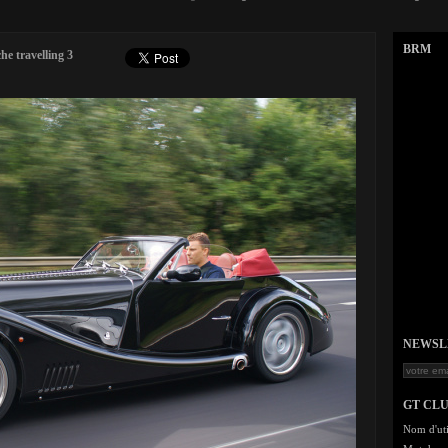
BRM
e travelling 3
NEWSLET
GT CL
Nom d'uti