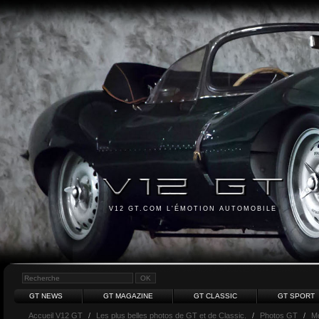
V12 GT.COM L'ÉMOTION AUTOMOBILE
GT NEWS
GT MAGAZINE
GT CLASSIC
GT SPORT
Accueil V12 GT
/
Les plus belles photos de GT et de Classic.
/
Photos GT
/
M