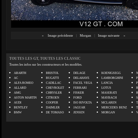
«
Image précédente
|
Morgan
|
Image suivante
»
TOUTES LES GT, TOUTES LES CLASSIC
Toutes les infos sur les constructeurs et les modèles.
ABARTH
BRISTOL
DELAGE
KOENIGSEGG
N
AC
BUGATTI
DELAHAYE
LAMBORGHINI
P
ALFA ROMEO
CADILLAC
FACEL VEGA
LANCIA
ALLARD
CHEVROLET
FERRARI
LOTUS
AMG
CHRYSLER
FISKER
MASERATI
ASTON MARTIN
CITROEN
FORD
MAYBACH
AUDI
COOPER
ISO RIVOLTA
MCLAREN
BENTLEY
DAIMLER
JAGUAR
MERCEDES BENZ
BMW
DE TOMASO
JENSEN
MORGAN